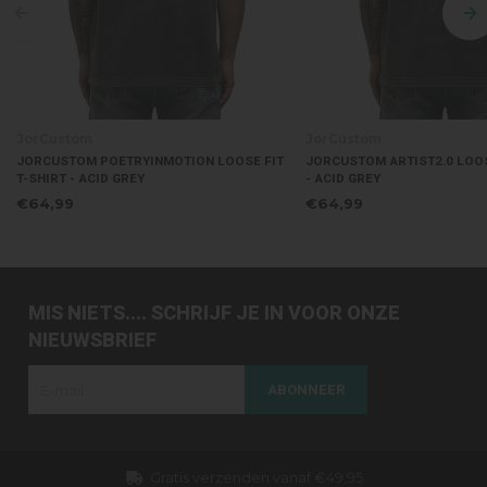
JorCustom
JorCustom
JORCUSTOM POETRYINMOTION LOOSE FIT
JORCUSTOM ARTIST2.0 LOOS
T-SHIRT - ACID GREY
- ACID GREY
€64,99
€64,99
MIS NIETS.... SCHRIJF JE IN VOOR ONZE
NIEUWSBRIEF
ABONNEER
Gratis verzenden vanaf €49,95
Dezelfd