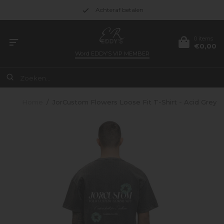
Achteraf betalen
0 items
€0,00
Word
EDDY’S VIP MEMBER
Home
/
JorCustom Flowers Loose Fit T-Shirt - Acid Grey