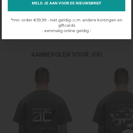
Over dit product
MELD JE AAN VOOR DE NIEUWSBRIEF
Productinformatie
*min. order €59,99 - niet geldig i.c.m. andere kortingen en
giftcards
- eenmalig online geldig -
Verzenden & retourneren
AANBEVOLEN VOOR JOU