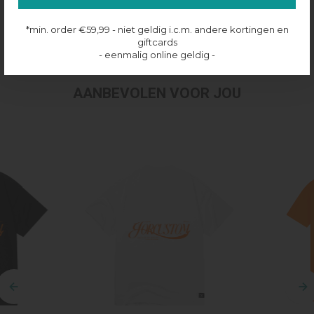
Productinformatie
*min. order €59,99 - niet geldig i.c.m. andere kortingen en
Verzenden & retourneren
giftcards
- eenmalig online geldig -
AANBEVOLEN VOOR JOU