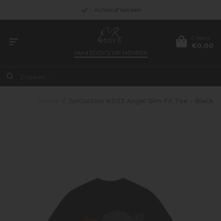
Achteraf betalen
0 items
€0,00
Word
EDDY’S VIP MEMBER
Home
/
JorCustom KD25 Angel Slim Fit Tee - Black