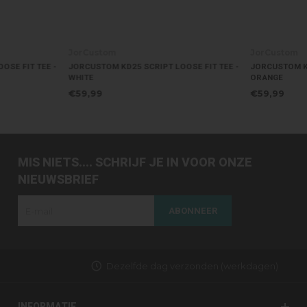
JorCustom
JorCustom
JORCUSTOM KD25 SCRIPT LOOSE FIT TEE -
JORCUSTOM KD25 ANGEL SLIM
WHITE
ORANGE
€59,99
€59,99
MIS NIETS.... SCHRIJF JE IN VOOR ONZE
NIEUWSBRIEF
ABONNEER
Dezelfde dag verzonden (werkdagen)
INFORMATIE