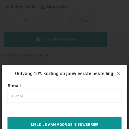
Maattabel
Selecteer maat
XS
S
M
L
XL
XXL
IN SHOPPING BAG
Op voorraad online
Gratis verzending
Ontvang 10% korting op jouw eerste bestelling!
Vanaf €49.95
Dezelfde dag verzonden
E-mail
Betaal achteraf
Eenvoudig via Klarna
Over dit product
MELD JE AAN VOOR DE NIEUWSBRIEF