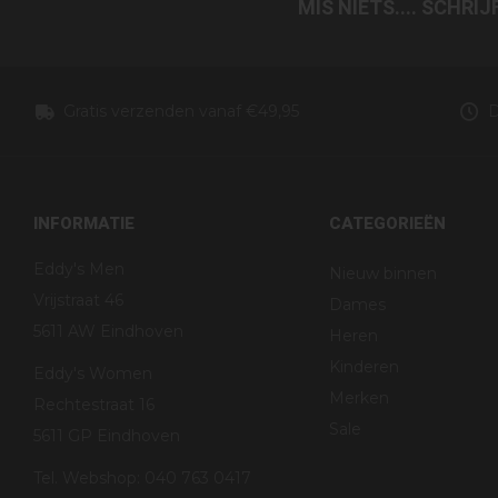
MIS NIETS.... SCHRI
Gratis verzenden vanaf €49,95
D
INFORMATIE
CATEGORIEËN
Eddy's Men
Nieuw binnen
Vrijstraat 46
Dames
5611 AW Eindhoven
Heren
Kinderen
Eddy's Women
Merken
Rechtestraat 16
Sale
5611 GP Eindhoven
Tel. Webshop: 040 763 0417