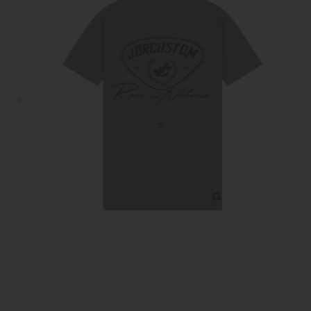
Croyez
Reinders
Fear of God
Steve Madden
Malelions