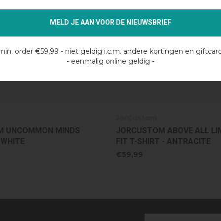
MELD JE AAN VOOR DE NIEUWSBRIEF
min. order €59,99 - niet geldig i.c.m. andere kortingen en giftcar
- eenmalig online geldig -
JorCustom
 ABOVE ALL LIMITS SLIM
JORCUSTOM ABOVE ALL LIM
 - ANTRACITE
FIT T-SHIRT - BLACK
€59,99