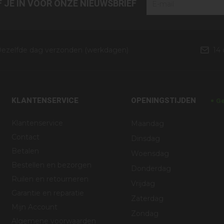
JF JE IN VOOR ONZE NIEUWSBRIEF
ezelfde dag verzonden (werkdagen)
14
KLANTENSERVICE
OPENINGSTIJDEN
Ge
Klantenservice
Maandag
Contact
Dinsdag
Betalen
Woensdag
Bestellen en bezorgen
Donderdag
Ruilen en retourneren
Vrijdag
Garantie en reparatie
Zaterdag
Mijn Account
Zondag
Algemene voorwaarden