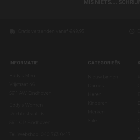
MIS NIETS.... SCHRI
Gratis verzenden vanaf €49,95
D
INFORMATIE
CATEGORIEËN
Eddy's Men
Nieuw binnen
K
Vrijstraat 46
Dames
5611 AW Eindhoven
Heren
Kinderen
B
Eddy's Women
Merken
R
Rechtestraat 16
Sale
G
5611 GP Eindhoven
Tel. Webshop: 040 763 0417