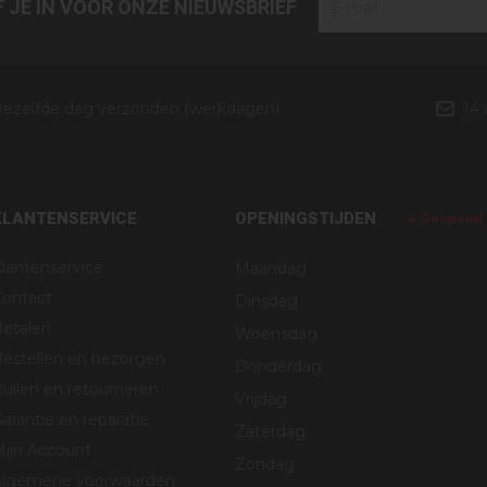
JF JE IN VOOR ONZE NIEUWSBRIEF
ezelfde dag verzonden (werkdagen)
14
KLANTENSERVICE
OPENINGSTIJDEN
Geopend v
lantenservice
Maandag
Contact
Dinsdag
Betalen
Woensdag
estellen en bezorgen
Donderdag
uilen en retourneren
Vrijdag
arantie en reparatie
Zaterdag
Mijn Account
Zondag
Algemene voorwaarden