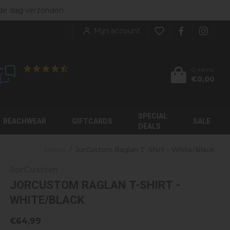
ers
de dag verzonden
NIEUW BINNEN
rgoed
bekijk alles
Mijn account
kleding
enen
KINDEREN
soires
0 items
€0,00
Klanten geven ons een
8.9
/10
JorCustom
My Brand
Label Garment
Moose Knuckles
SPECIAL
Malelions
Palm Angels
BEACHWEAR
GIFTCARDS
SALE
DEALS
Home
/
JorCustom Raglan T-Shirt - White/Black
JorCustom
JORCUSTOM RAGLAN T-SHIRT -
WHITE/BLACK
€64,99