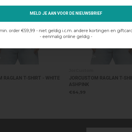
MELD JE AAN VOOR DE NIEUWSBRIEF
min. order €59,99 - niet geldig i.c.m. andere kortingen en giftcar
- eenmalig online geldig -
JorCustom
RAGLAN T-SHIRT - WHITE
JORCUSTOM RAGLAN T-SHIR
ASHPINK
€64,99