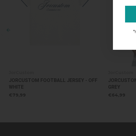
*
JorCustom
JorCustom
JORCUSTOM FOOTBALL JERSEY - OFF
JORCUSTOM 
WHITE
GREY
€79,99
€64,99