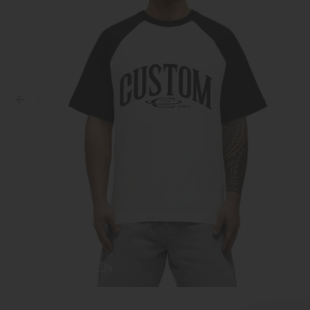
Croyez
Reinders
Fear of God
Steve Madden
Malelions