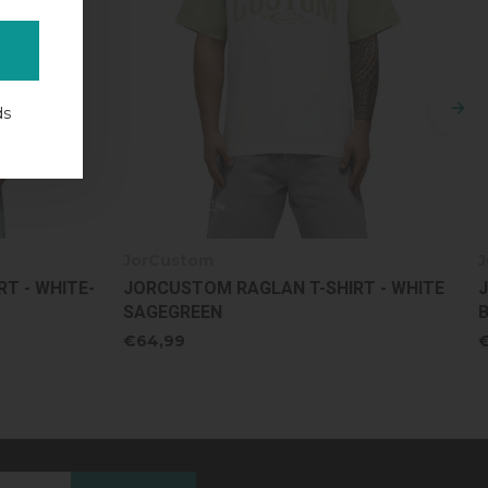
ds
JorCustom
T - WHITE-
JORCUSTOM RAGLAN T-SHIRT - WHITE
SAGEGREEN
€64,99