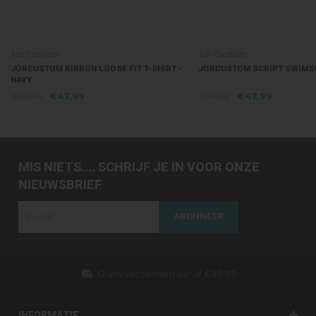
JorCustom
JorCustom
JORCUSTOM RIBBON LOOSE FIT T-SHIRT -
JORCUSTOM SCRIPT SWIMSH
NAVY
€59,99
€47,99
€59,99
€47,99
MIS NIETS.... SCHRIJF JE IN VOOR ONZE
NIEUWSBRIEF
ABONNEER
Gratis verzenden vanaf €49,95
INFORMATIE