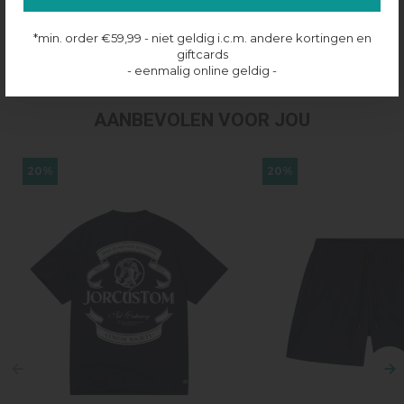
Productinformatie
*min. order €59,99 - niet geldig i.c.m. andere kortingen en
Verzenden & retourneren
giftcards
- eenmalig online geldig -
AANBEVOLEN VOOR JOU
20%
20%