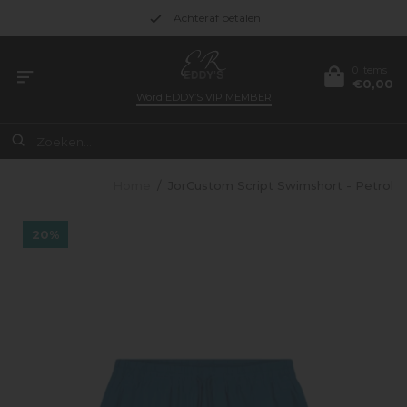
Achteraf betalen
0 items
€0,00
Word
EDDY’S VIP MEMBER
Home
/
JorCustom Script Swimshort - Petrol
20%