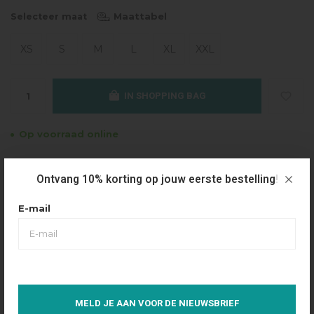
Maattabel
Selecteer maat
XS
S
M
L
XL
XXL
IN SHOPPING BAG
Op voorraad online
Gratis verzending
Ontvang 10% korting op jouw eerste bestelling!
Vanaf €49.95
Dezelfde dag verzonden
E-mail
Betaal achteraf
Eenvoudig via Klarna
Over dit product
MELD JE AAN VOOR DE NIEUWSBRIEF