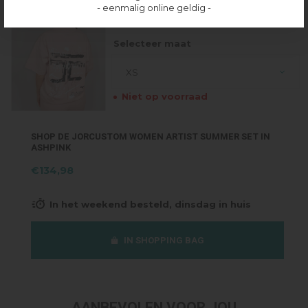
- eenmalig online geldig -
SET LOOSE FIT T-SHIRT - ASHPINK
€64,99
Selecteer maat
XS
Niet op voorraad
SHOP DE JORCUSTOM WOMEN ARTIST SUMMER SET IN
ASHPINK
€134,98
In het weekend besteld, dinsdag in huis
IN SHOPPING BAG
AANBEVOLEN VOOR JOU