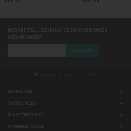
€64,99
€134,98
MIS NIETS.... SCHRIJF JE IN VOOR ONZE
NIEUWSBRIEF
ABONNEER
s verzenden vanaf €49,95
Dezelfde dag ve
INFORMATIE
CATEGORIEËN
KLANTENSERVICE
OPENINGSTIJDEN