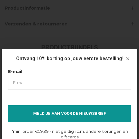
Productinformatie
Verzenden & retourneren
PRODUCTBUNDELS
Ontvang 10% korting op jouw eerste bestelling!
JORCUSTOM WOMEN ARTIST SUMMER
SET TERRY SHORT - ASHPINK
E-mail
€69,99
Selecteer maat
XS
Op voorraad online
MELD JE AAN VOOR DE NIEUWSBRIEF
*min. order €59,99 - niet geldig i.c.m. andere kortingen en
giftcards
JORCUSTOM WOMEN ARTIST SUMMER