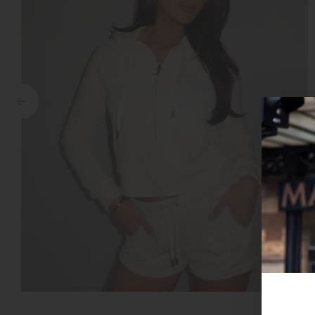
Croyez
Reinders
Fear of God
Steve Madden
Malelions