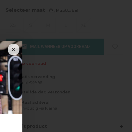
Selecteer maat
Maattabel
XS
S
M
L
XL
MAIL WANNEER OP VOORRAAD
Niet op voorraad
Gratis verzending
Vanaf €49.95
Dezelfde dag verzonden
Betaal achteraf
Eenvoudig via Klarna
Over dit product