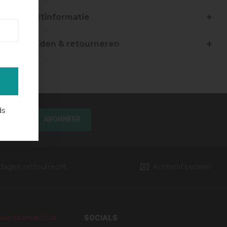
Productinformatie
Verzenden & retourneren
ds
ABONNEER
 dagen rettourrecht
Achteraf betalen
SOCIALS
an 10:00 tot 17:30