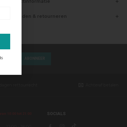
Productinformatie
Verzenden & retourneren
ds
ABONNEER
 dagen rettourrecht
Achteraf betalen
SOCIALS
an 10:00 tot 21:00
12:00 - 18:00