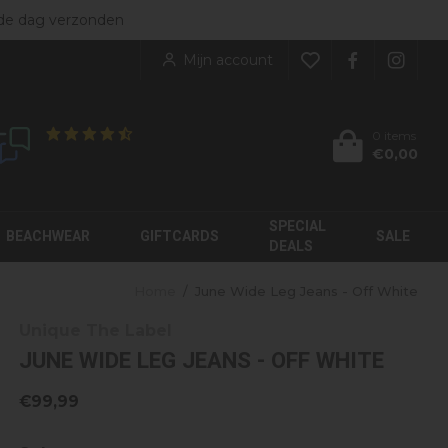
ers
de dag verzonden
NIEUW BINNEN
rgoed
bekijk alles
Mijn account
kleding
enen
KINDEREN
soires
0 items
€0,00
Klanten geven ons een
8.9
/10
JorCustom
My Brand
Label Garment
Moose Knuckles
SPECIAL
Malelions
Palm Angels
BEACHWEAR
GIFTCARDS
SALE
DEALS
Home
/
June Wide Leg Jeans - Off White
Unique The Label
JUNE WIDE LEG JEANS - OFF WHITE
€99,99