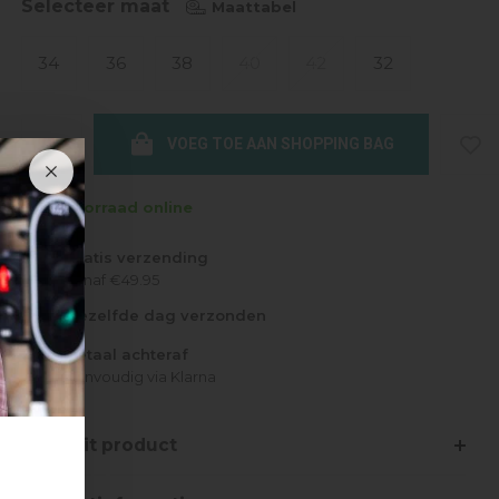
Selecteer maat
Maattabel
34
36
38
40
42
32
VOEG TOE AAN SHOPPING BAG
Op voorraad online
Gratis verzending
Vanaf €49.95
Dezelfde dag verzonden
Betaal achteraf
Eenvoudig via Klarna
Over dit product