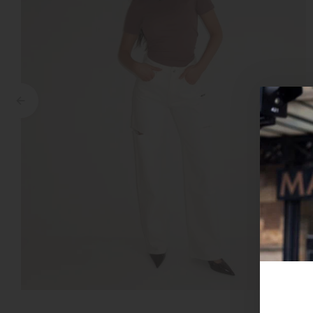
Croyez
Reinders
Fear of God
Steve Madden
Malelions