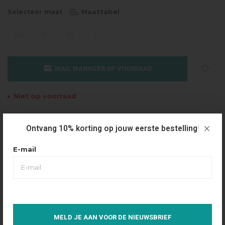
Maattabel
Selecteer maat
XS
S
M
L
MAIL WANNEER OP VOORRAAD
Niet op voorraad
Gratis verzending
Ontvang 10% korting op jouw eerste bestelling!
Vanaf €49.95
Dezelfde dag verzonden
E-mail
Betaal achteraf
Eenvoudig via Klarna
Over dit product
MELD JE AAN VOOR DE NIEUWSBRIEF