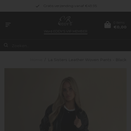
Gratis verzending vanaf €49.95
0 items
€0,00
Word
EDDY’S VIP MEMBER
Home
/
La Sisters Leather Woven Pants - Black