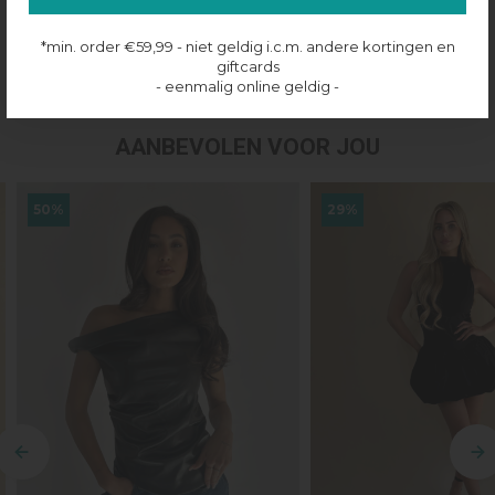
Productinformatie
*min. order €59,99 - niet geldig i.c.m. andere kortingen en
Verzenden & retourneren
giftcards
- eenmalig online geldig -
AANBEVOLEN VOOR JOU
50%
29%