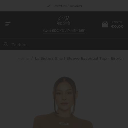
Achteraf betalen
0 items
€0,00
Word
EDDY’S VIP MEMBER
Home
/
La Sisters Short Sleeve Essential Top - Brown