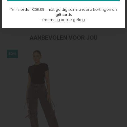
Productinformatie
*min. order €59,99 - niet geldig i.c.m. andere kortingen en
giftcards
Verzenden & retourneren
- eenmalig online geldig -
AANBEVOLEN VOOR JOU
50%