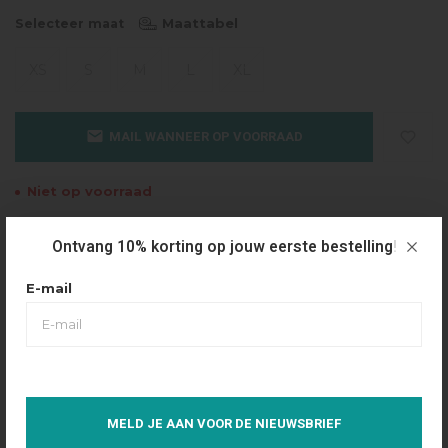
Maattabel
Selecteer maat
XS
S
M
L
XL
MAIL WANNEER OP VOORRAAD
Niet op voorraad
Gratis verzending
Ontvang 10% korting op jouw eerste bestelling!
Vanaf €49.95
E-mail
Dezelfde dag verzonden
Betaal achteraf
Eenvoudig via Klarna
Over dit product
MELD JE AAN VOOR DE NIEUWSBRIEF