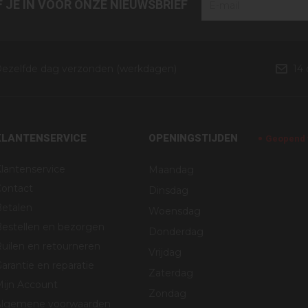
JF JE IN VOOR ONZE NIEUWSBRIEF
ezelfde dag verzonden (werkdagen)
14
KLANTENSERVICE
OPENINGSTIJDEN
Geopend v
lantenservice
Maandag
Contact
Dinsdag
Betalen
Woensdag
estellen en bezorgen
Donderdag
uilen en retourneren
Vrijdag
arantie en reparatie
Zaterdag
Mijn Account
Zondag
Algemene voorwaarden