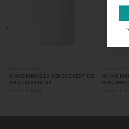
*
Moose Knuckles
Moose Knuc
E
MOOSE KNUCKLES MEN APEX KNIT
MOOSE KNU
POLO MONO - ALABASTER MONOGRAM
WALKER VES
€150,54
€31
€215,00
€450,00