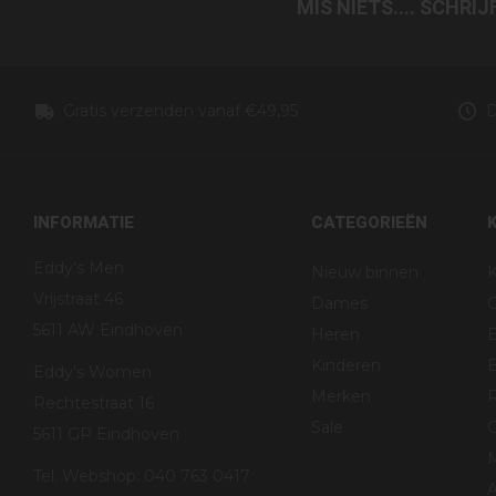
MIS NIETS.... SCHRI
Gratis verzenden vanaf €49,95
D
INFORMATIE
CATEGORIEËN
Eddy's Men
Nieuw binnen
K
Vrijstraat 46
Dames
5611 AW Eindhoven
Heren
Kinderen
B
Eddy's Women
Merken
R
Rechtestraat 16
Sale
G
5611 GP Eindhoven
Tel. Webshop: 040 763 0417