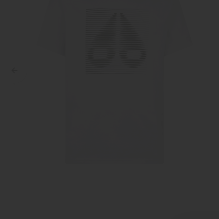
Croyez
Reinders
Fear of God
Steve Madden
Malelions