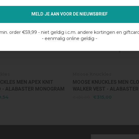
MELD JE AAN VOOR DE NIEUWSBRIEF
min. order €59,99 - niet geldig i.c.m. andere kortingen en giftcar
- eenmalig online geldig -
kles
Moose Knuckles
CKLES MEN CLOUD
MOOSE KNUCKLES MEN BRI
T - ALABASTER
- ALABASTER
5,00
€346,54
€495,00