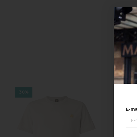
30%
30%
E-ma