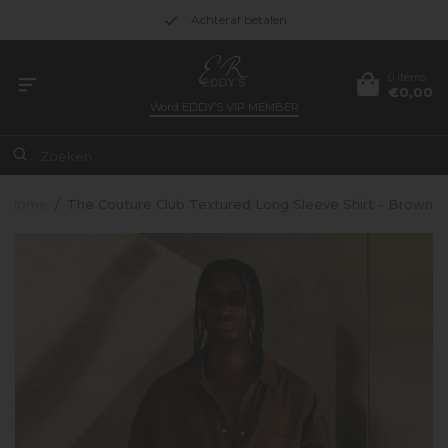
Achteraf betalen
0 items
€0,00
Word
EDDY’S VIP MEMBER
Home
/
The Couture Club Textured Long Sleeve Shirt - Brown