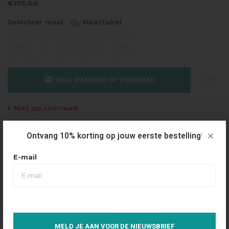
€105,00
Maattabel
Selecteer maat
XS
S
M
L
XL
MAIL WANNEER OP VOORRAAD
Niet op voorraad
Gratis verzending
Ontvang 10% korting op jouw eerste bestelling!
Vanaf €49.95
E-mail
Dezelfde dag verzonden
Betaal achteraf
Eenvoudig via Klarna
Over dit product
MELD JE AAN VOOR DE NIEUWSBRIEF