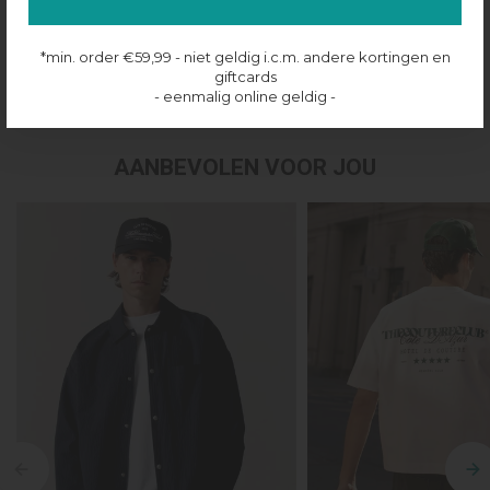
Productinformatie
*min. order €59,99 - niet geldig i.c.m. andere kortingen en
giftcards
Verzenden & retourneren
- eenmalig online geldig -
AANBEVOLEN VOOR JOU