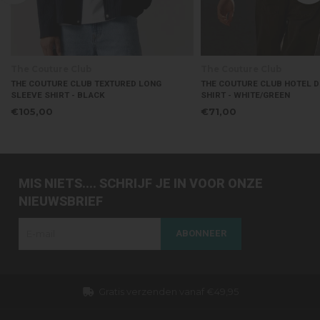
The Couture Club
The Couture Club
THE COUTURE CLUB TEXTURED LONG
THE COUTURE CLUB HOTEL D
SLEEVE SHIRT - BLACK
SHIRT - WHITE/GREEN
€105,00
€71,00
MIS NIETS.... SCHRIJF JE IN VOOR ONZE
NIEUWSBRIEF
ABONNEER
s verzenden vanaf €49,95
Dezelfde dag ve