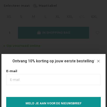
Maattabel
Selecteer maat
XS
S
M
L
XL
XXL
4XL
6XL
IN SHOPPING BAG
Op voorraad online
Gratis verzending
Ontvang 10% korting op jouw eerste bestelling!
Vanaf €49.95
Dezelfde dag verzonden
E-mail
Betaal achteraf
Eenvoudig via Klarna
Over dit product
MELD JE AAN VOOR DE NIEUWSBRIEF