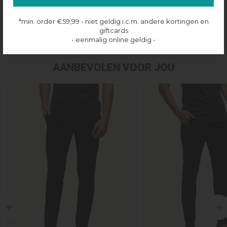
Productinformatie
*min. order €59,99 - niet geldig i.c.m. andere kortingen en
Verzenden & retourneren
giftcards
- eenmalig online geldig -
AANBEVOLEN VOOR JOU