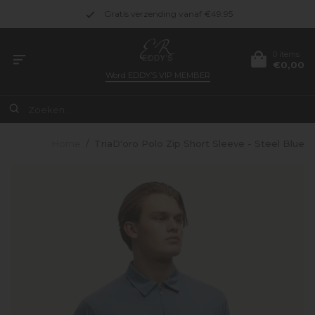
Gratis verzending vanaf €49.95
0 items
€0,00
Word
EDDY’S VIP MEMBER
Home
/
TriaD'oro Polo Zip Short Sleeve - Steel Blue