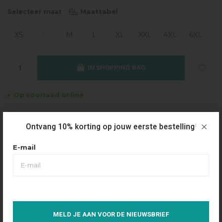
Maattabel
Selecteer maat
XS
S
M
L
XL
XXL
4XL
6XL
IN SHOPPING BAG
Op voorraad online
Gratis verzending
Ontvang 10% korting op jouw eerste bestelling!
Vanaf €49.95
Dezelfde dag verzonden
E-mail
Betaal achteraf
Eenvoudig via Klarna
Over dit product
MELD JE AAN VOOR DE NIEUWSBRIEF