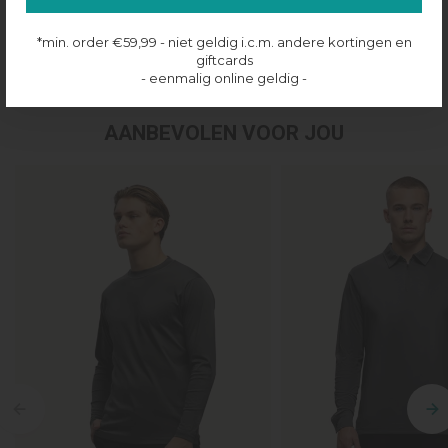
Productinformatie
*min. order €59,99 - niet geldig i.c.m. andere kortingen en
Verzenden & retourneren
giftcards
- eenmalig online geldig -
AANBEVOLEN VOOR JOU