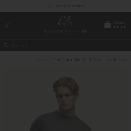
Achteraf betalen
0 items
€0,00
Word
EDDY’S VIP MEMBER
Home
/
TriaD'oro Slim Fit T-Shirt - Dark Grey