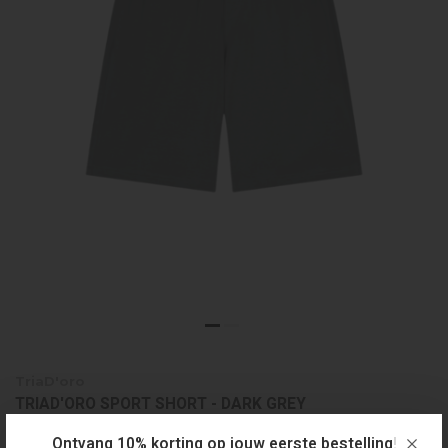
TriaD'oro
TRIAD'ORO SPORT SHORT - DARK GREY
€109,99
Ontvang 10% korting op jouw eerste bestelling!