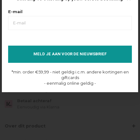
Maattabel
Selecteer maat
E-mail
XS
S
M
L
XL
XXL
4XL
6XL
IN SHOPPING BAG
MELD JE AAN VOOR DE NIEUWSBRIEF
Op voorraad online
*min. order €59,99 - niet geldig i.c.m. andere kortingen en
Gratis verzending
giftcards
Vanaf €49.95
- eenmalig online geldig -
Dezelfde dag verzonden
Betaal achteraf
Eenvoudig via Klarna
Over dit product