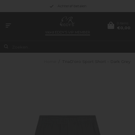
Achteraf betalen
0 items
€0,00
Word
EDDY’S VIP MEMBER
Home
/
TriaD'oro Sport Short - Dark Grey