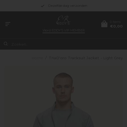
Dezelfde dag verzonden
0 items
€0,00
Word
EDDY’S VIP MEMBER
Home
/
TriaD'oro Tracksuit Jacket - Light Grey