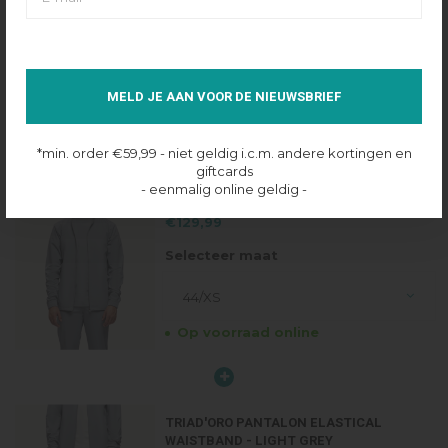
Productinformatie
Verzenden & retourneren
MELD JE AAN VOOR DE NIEUWSBRIEF
PRODUCTBUNDELS
*min. order €59,99 - niet geldig i.c.m. andere kortingen en
giftcards
TRIAD'ORO TRACKSUIT JACKET - LIGHT
- eenmalig online geldig -
GREY
€129,99
Selecteer maat
44/XS
Op voorraad online
TRIAD'ORO PANTALON ELASTICAL
WAISTBAND - LIGHT GREY