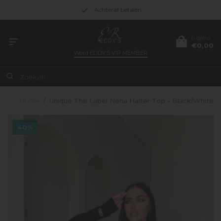
Achteraf betalen
0 items
€0,00
Word
EDDY’S VIP MEMBER
Home
/
Unique The Label Nena Halter Top - Black/White
40%