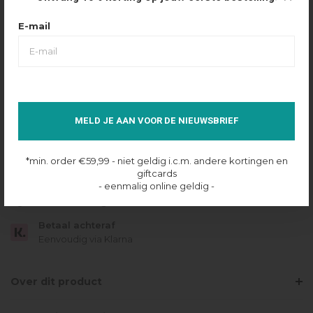
Maattabel
Selecteer maat
E-mail
XXS
XS
S
M
L
XL
IN SHOPPING BAG
MELD JE AAN VOOR DE NIEUWSBRIEF
Op voorraad online
*min. order €59,99 - niet geldig i.c.m. andere kortingen en
Gratis verzending
giftcards
Vanaf €49.95
- eenmalig online geldig -
Dezelfde dag verzonden
Betaal achteraf
Eenvoudig via Klarna
Over dit product