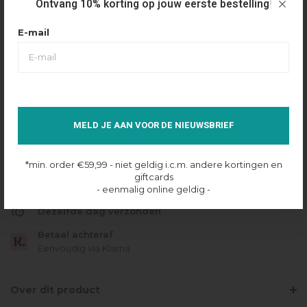
Ontvang 10% korting op jouw eerste bestelling!
€69,99
€48,99
Maattabel
Selecteer maat
E-mail
XXS
XS
S
M
L
XL
IN SHOPPING BAG
MELD JE AAN VOOR DE NIEUWSBRIEF
Op voorraad online
*min. order €59,99 - niet geldig i.c.m. andere kortingen en
Gratis verzending
giftcards
- eenmalig online geldig -
Vanaf €49.95
Dezelfde dag verzonden
Betaal achteraf
Eenvoudig via Klarna
Over dit product