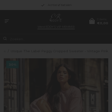
Achteraf betalen
0 items
€0,00
Word
EDDY’S VIP MEMBER
ome
/
Unique The Label Peggy Cropped Sweater - Vintage Pink
30%