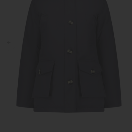
Croyez
Reinders
Fear of God
Steve Madden
Malelions