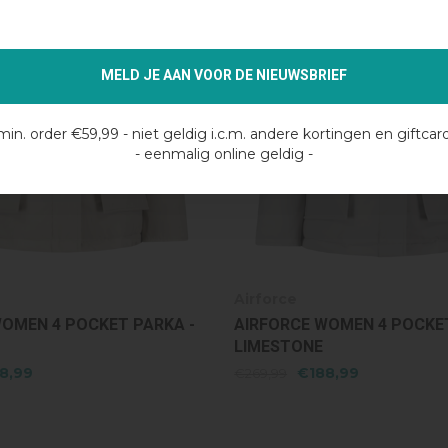
MELD JE AAN VOOR DE NIEUWSBRIEF
min. order €59,99 - niet geldig i.c.m. andere kortingen en giftcar
- eenmalig online geldig -
Airforce
WOMEN 4 POCKET PARKA -
AIRFORCE WOMEN 4 POCKET
LIMESTONE
8,99
€188,99
€269,99