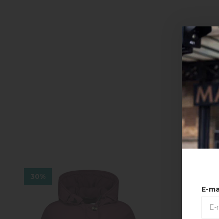
30%
30%
E-ma