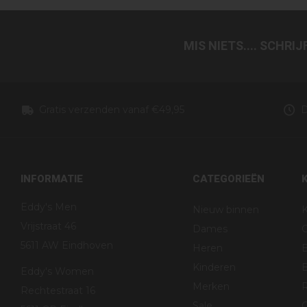
MIS NIETS.... SCHRI
Gratis verzenden vanaf €49,95
D
INFORMATIE
CATEGORIEËN
Eddy's Men
Nieuw binnen
K
Vrijstraat 46
Dames
5611 AW Eindhoven
Heren
Kinderen
B
Eddy's Women
Merken
R
Rechtestraat 16
Sale
G