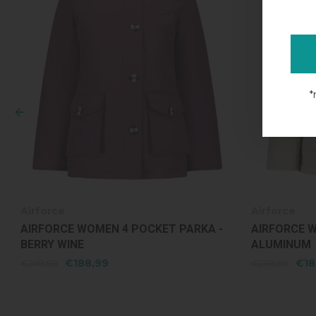
*
Airforce
Airforce
AIRFORCE WOMEN 4 POCKET PARKA -
AIRFORCE 
BERRY WINE
ALUMINUM
€188,99
€18
€269,99
€269,99