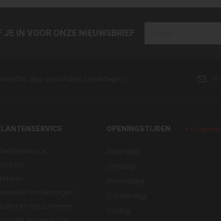
JF JE IN VOOR ONZE NIEUWSBRIEF
ezelfde dag verzonden (werkdagen)
14
KLANTENSERVICE
OPENINGSTIJDEN
Geopend v
lantenservice
Maandag
Contact
Dinsdag
Betalen
Woensdag
estellen en bezorgen
Donderdag
uilen en retourneren
Vrijdag
arantie en reparatie