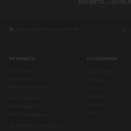
MIS NIETS.... SCHRI
Gratis verzenden vanaf €49,95
D
INFORMATIE
CATEGORIEËN
Eddy's Men
Nieuw binnen
Vrijstraat 46
Dames
5611 AW Eindhoven
Heren
Kinderen
Eddy's Women
Merken
Rechtestraat 16
Sale
5611 GP Eindhoven
Tel. Webshop: 040 763 0417