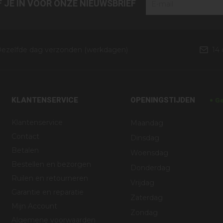
JF JE IN VOOR ONZE NIEUWSBRIEF
ezelfde dag verzonden (werkdagen)
14
KLANTENSERVICE
OPENINGSTIJDEN
Ge
Klantenservice
Maandag
Contact
Dinsdag
Betalen
Woensdag
Bestellen en bezorgen
Donderdag
Ruilen en retourneren
Vrijdag
Garantie en reparatie
Zaterdag
Mijn Account
Zondag
Algemene voorwaarden