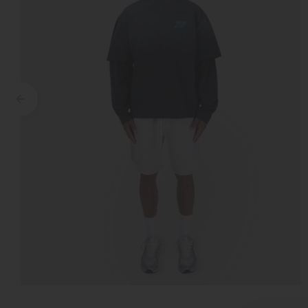
Croyez
Reinders
Fear of God
Steve Madden
Malelions