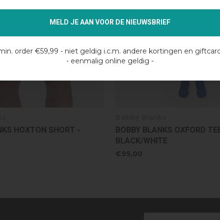
MELD JE AAN VOOR DE NIEUWSBRIEF
min. order €59,99 - niet geldig i.c.m. andere kortingen en giftcar
- eenmalig online geldig -
ks
Bobby Blanks
KS OXFORD TEE -
BOBBY BLANKS VOICEMAIL
TE
LAYER - BROWN/OFF WHITE
€115,00