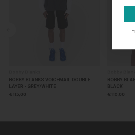
*
Bobby Blanks
Bobby Blan
BOBBY BLANKS HOXTON SHORT -
BOBBY BLAN
BLACK
BLACK/WHI
€110,00
€95,00