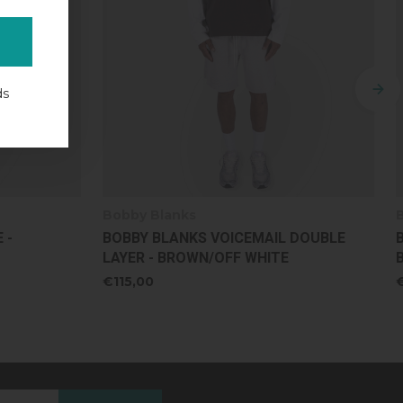
ds
Bobby Blanks
 DOUBLE
BOBBY BLANKS CREST LONGSLEEVE -
BROWN/RED
€115,00