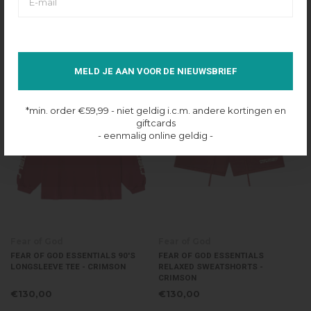
CREWNECK TEE - MARINE
SOCCER SHORTS - CRIMSON
€100,00
€130,00
MELD JE AAN VOOR DE NIEUWSBRIEF
*min. order €59,99 - niet geldig i.c.m. andere kortingen en
giftcards
- eenmalig online geldig -
Fear of God
Fear of God
FEAR OF GOD ESSENTIALS 90'S
FEAR OF GOD ESSENTIALS
LONGSLEEVE TEE - CRIMSON
RELAXED SWEATSHORTS -
CRIMSON
€130,00
€130,00