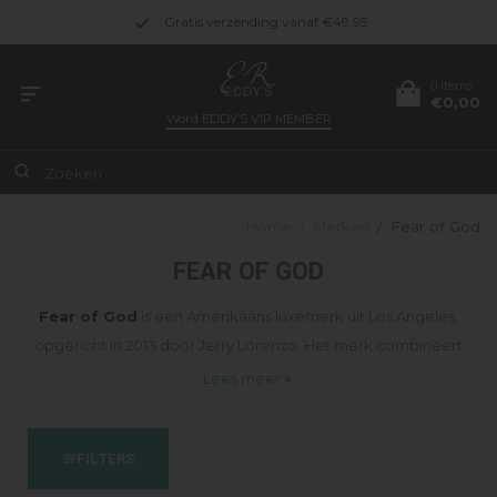
Gratis verzending vanaf €49.95
0 items
€0,00
Word
EDDY’S VIP MEMBER
Home
/
Merken
/
Fear of God
FEAR OF GOD
Fear of God
is een Amerikaans luxemerk uit Los Angeles,
opgericht in 2013 door Jerry Lorenzo. Het merk combineert
high-end fashion met streetwear en staat bekend om zijn
Lees meer
minimalistische esthetiek, elegant oversized silhouetten en
hoogwaardige materialen. Fear of God haalt inspiratie uit sport,
FILTERS
muziek en geloof en creëert tijdloze ontwerpen met een
rustige, verfijnde uitstraling.