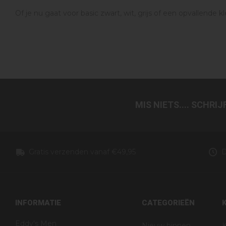
Of je nu gaat voor basic zwart, wit, grijs of een opvallende k
MIS NIETS.... SCHRI
Gratis verzenden vanaf €49,95
D
INFORMATIE
CATEGORIEËN
Eddy's Men
Nieuw binnen
K