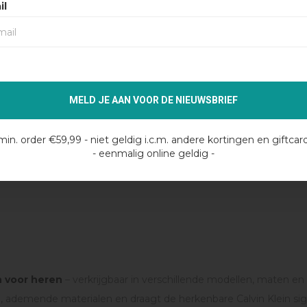
il
Calvin Klein
Calvin Klein
 FIT
CALVIN KLEIN RELAXED FIT
CALVIN KLE
K W/
TRUNK BOXERS -
TRUNK 3P U
BLACK/GLACIER/BLUE BELL
BLACK/BLA
MELD JE AAN VOOR DE NIEUWSBRIEF
€44,99
€44,99
min. order €59,99 - niet geldig i.c.m. andere kortingen en giftcar
- eenmalig online geldig -
n voor heren
– verkrijgbaar in verschillende modellen, maten en 
hte, ademende materialen en draagt de herkenbare Calvin Klein si