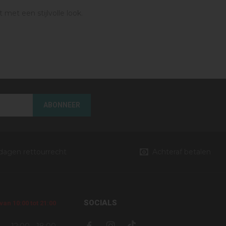
 met een stijlvolle look.
ABONNEER
 dagen rettourrecht
Achteraf betalen
SOCIALS
an 10:00 tot 21:00