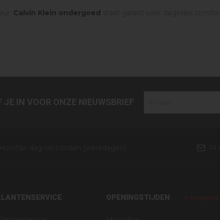
leur:
Calvin Klein ondergoed
staat garant voor dagelijks comfort
JF JE IN VOOR ONZE NIEUWSBRIEF
ezelfde dag verzonden (werkdagen)
14
KLANTENSERVICE
OPENINGSTIJDEN
Geopend v
lantenservice