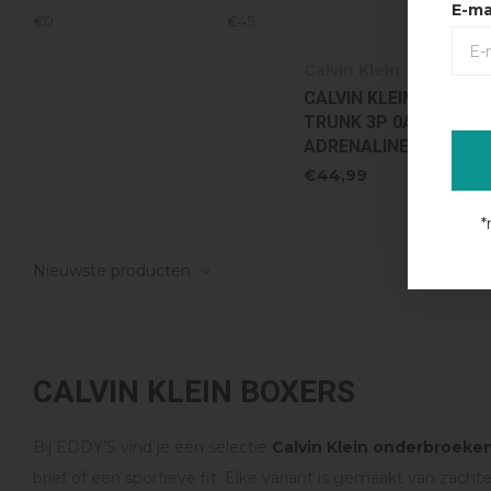
E-ma
€
0
€
45
Calvin Klein
CALVIN KLEIN RELAXED
TRUNK 3P 0AZ - BLAC
ADRENALINE RUSH
€44,99
*
Nieuwste producten
CALVIN KLEIN BOXERS
Bij EDDY’S vind je een selectie
Calvin Klein onderbroeke
brief of een sportieve fit. Elke variant is gemaakt van zac