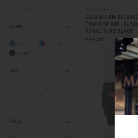
Calvin Klein
Ondergoed
(4)
CALVIN KLEIN RELAXED
TRUNK 3P R9B - BLAC
KLEUR
ROYALTY WB/BLACK
€44,99
Blauw
Multikleur
Zwart
MAAT
S
M
L
XL
XXL
PRIJS