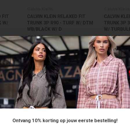
Calvin Klein
Calvin Klein
 FIT
CALVIN KLEIN RELAXED FIT
CALVIN KLE
K W/
TRUNK 3P R90 - TURF W/ DTM
TRUNK 3P 3
WB/BLACK W/ D
W/ TURBUL
€44,99
€44,99
Ontvang 10% korting op jouw eerste bestelling!