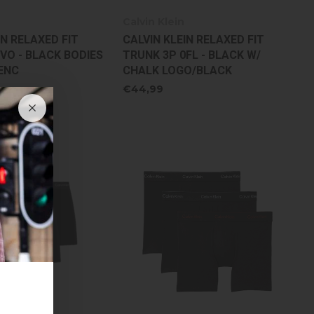
Calvin Klein
IN RELAXED FIT
CALVIN KLEIN RELAXED FIT
VO - BLACK BODIES
TRUNK 3P 0FL - BLACK W/
ENC
CHALK LOGO/BLACK
€44,99