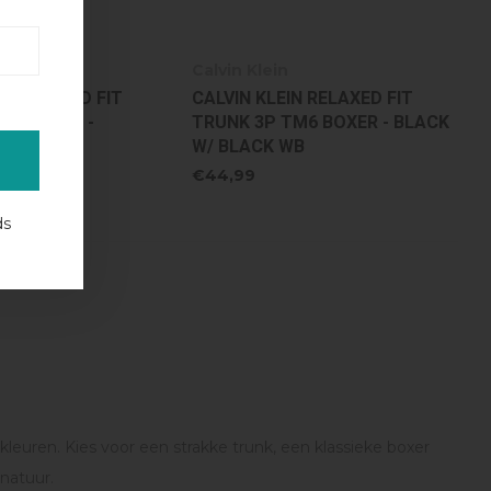
Calvin Klein
IN RELAXED FIT
CALVIN KLEIN RELAXED FIT
B1 BOXER -
TRUNK 3P TM6 BOXER - BLACK
CK/BLACK
W/ BLACK WB
€44,99
ds
kleuren. Kies voor een strakke trunk, een klassieke boxer
gnatuur.