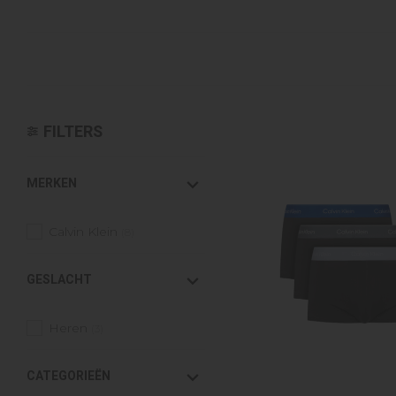
Croyez
Reinders
Fear of God
Steve Madden
Malelions
FILTERS
MERKEN
Calvin Klein
(8)
GESLACHT
Heren
(3)
CATEGORIEËN