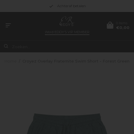
Achteraf betalen
0 items
€0,00
Word
EDDY’S VIP MEMBER
Home
/
Croyez Overlay Fraternite Swim Short - Forest Green