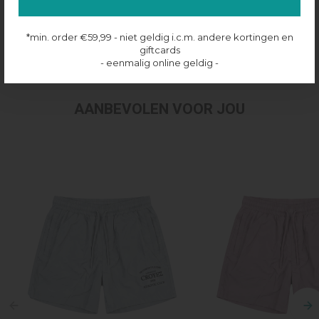
Productinformatie
*min. order €59,99 - niet geldig i.c.m. andere kortingen en
giftcards
Verzenden & retourneren
- eenmalig online geldig -
AANBEVOLEN VOOR JOU