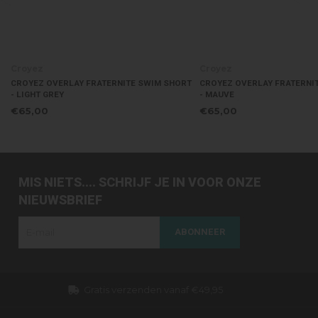
Croyez
Croyez
HORT
CROYEZ OVERLAY FRATERNITE SWIM SHORT
CROYEZ OVERLAY FRATE
- MAUVE
- PINK
€65,00
€65,00
MIS NIETS.... SCHRIJF JE IN VOOR ONZE
NIEUWSBRIEF
ABONNEER
Dezelfde dag verzonden (werkdagen)