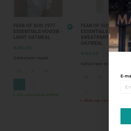
FEAR OF GOD 1977
FEAR OF GOD 1977
ESSENTIALS HOODIE -
ESSENTIALS
LIGHT OATMEAL
SWEATPANTS - LIGHT
OATMEAL
€160,00
€150,00
Selecteer maat
Selecteer maat
XS
S
M
E-ma
XS
S
M
L
XL
L
Op voorraad online
Niet op voorraad