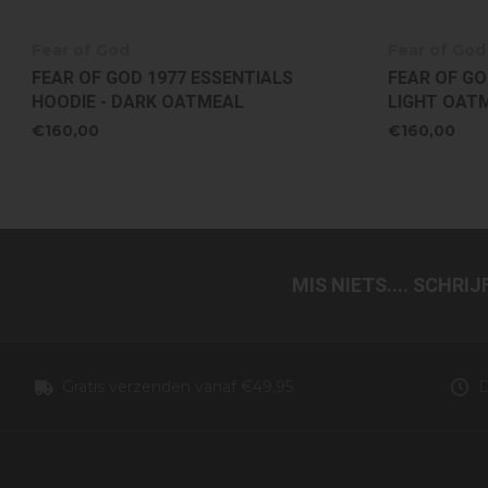
Fear of God
Fear of God
FEAR OF GOD 1977 ESSENTIALS
FEAR OF GO
HOODIE - DARK OATMEAL
LIGHT OAT
€160,00
€160,00
MIS NIETS.... SCHRI
Gratis verzenden vanaf €49,95
D