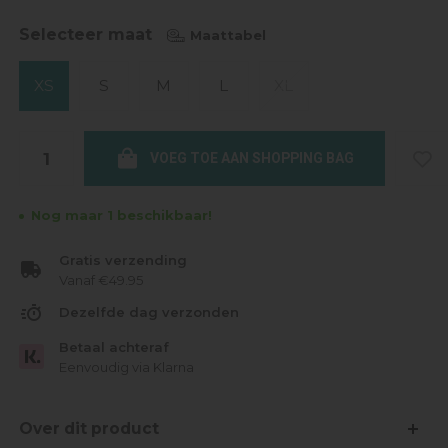
Selecteer maat
Maattabel
XS
S
M
L
XL
VOEG TOE AAN SHOPPING BAG
Nog maar 1 beschikbaar!
Gratis verzending
Vanaf €49.95
Dezelfde dag verzonden
Betaal achteraf
Eenvoudig via Klarna
Over dit product