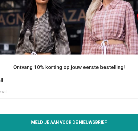
ESSENTIALS SET IN LIGHT OATMEAL
€310,00
FEAR OF GOD 1977
Dezelfde dag verzonden. Je hebt
ESSENTIALS HOODIE -
nog
4:32:33
(besteld op ma t/m
LIGHT OATMEAL
vr)
€160,00
VOEG TOE AAN SHOPPING BAG
Selecteer maat
Ontvang 10% korting op jouw eerste bestelling!
XS
S
M
il
L
XL
Op voorraad online
MELD JE AAN VOOR DE NIEUWSBRIEF