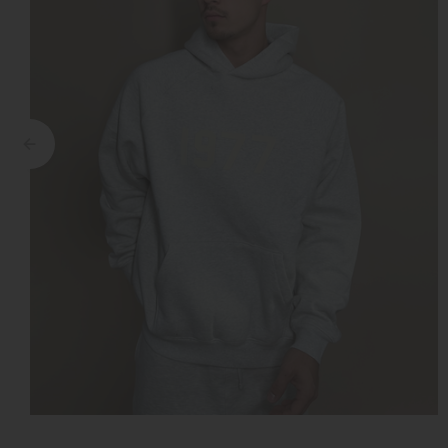
Croyez
Reinders
Fear of God
Steve Madden
Malelions