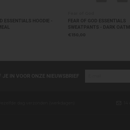
Fear of God
D ESSENTIALS HOODIE -
FEAR OF GOD ESSENTIALS
MEAL
SWEATPANTS - DARK OATM
€150,00
JF JE IN VOOR ONZE NIEUWSBRIEF
ezelfde dag verzonden (werkdagen)
14