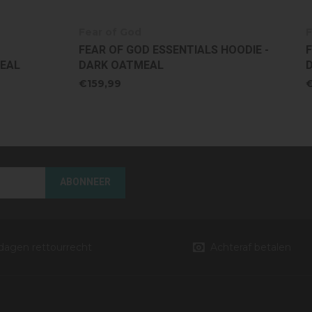
Fear of God
F
FEAR OF GOD ESSENTIALS HOODIE -
F
EAL
DARK OATMEAL
€159,99
€
ABONNEER
 dagen rettourrecht
Achteraf betalen