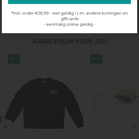
Productinformatie
*min. order €59,99 - niet geldig i.c.m. andere kortingen en
Verzenden & retourneren
giftcards
- eenmalig online geldig -
AANBEVOLEN VOOR JOU
30%
30%