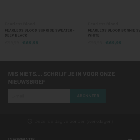
Fearless Blood
Fearless Blood
FEARLESS BLOOD SUPRISE SWEATER -
FEARLESS BLOOD BONNIE SW
DEEP BLACK
WHITE
€99,99
€69,99
€99,99
€69,99
MIS NIETS.... SCHRIJF JE IN VOOR ONZE
NIEUWSBRIEF
ABONNEER
Dezelfde dag verzonden (werkdagen)
INFORMATIE