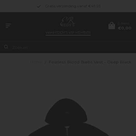
Gratis verzending vanaf €49.95
0 items
€0,00
Word
EDDY’S VIP MEMBER
Home
/
Fearless Blood Biebs Vest - Deep Black