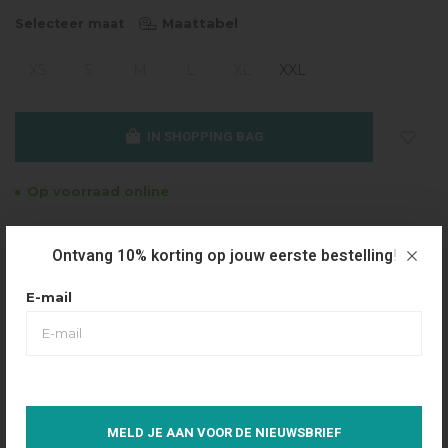
Maattabel
Selecteer maat
XS
S
M
L
XL
XXL
IN SHOPPING BAG
Op voorraad online
Gratis verzending
Ontvang 10% korting op jouw eerste bestelling!
Vanaf €49.95
Dezelfde dag verzonden
E-mail
Betaal achteraf
Eenvoudig via Klarna
Over dit product
MELD JE AAN VOOR DE NIEUWSBRIEF