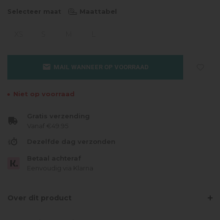
Maattabel
Selecteer maat
XS
S
M
L
MAIL WANNEER OP VOORRAAD
Niet op voorraad
Gratis verzending
Vanaf €49.95
Dezelfde dag verzonden
Betaal achteraf
Eenvoudig via Klarna
Over dit product