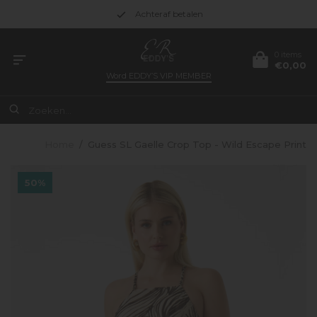
Achteraf betalen
0 items
€0,00
Word
EDDY’S VIP MEMBER
Home
/
Guess SL Gaelle Crop Top - Wild Escape Print
50%