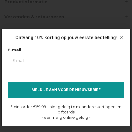
Productinformatie
Verzenden & retourneren
Ontvang 10% korting op jouw eerste bestelling!
PRODUCTBUNDELS
E-mail
GUESS SL GAELLE CROP TOP - WILD
ESCAPE PRINT
€69,99
€34,99
Selecteer maat
MELD JE AAN VOOR DE NIEUWSBRIEF
Niet op voorraad
*min. order €59,99 - niet geldig i.c.m. andere kortingen en
giftcards
- eenmalig online geldig -
€0,00