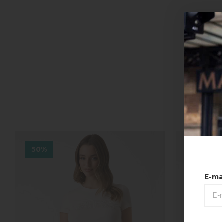
50%
50%
E-ma