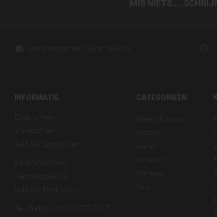
MIS NIETS.... SCHRI
Gratis verzenden vanaf €49,95
D
INFORMATIE
CATEGORIEËN
Eddy's Men
Nieuw binnen
K
Vrijstraat 46
Dames
5611 AW Eindhoven
Heren
Kinderen
B
Eddy's Women
Merken
R
Rechtestraat 16
Sale
G
5611 GP Eindhoven
Tel. Webshop: 040 763 0417