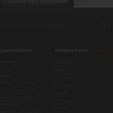
JF JE IN VOOR ONZE NIEUWSBRIEF
ezelfde dag verzonden (werkdagen)
14
KLANTENSERVICE
OPENINGSTIJDEN
Geopend v
lantenservice
Maandag
Contact
Dinsdag
Betalen
Woensdag
estellen en bezorgen
Donderdag
uilen en retourneren
Vrijdag
arantie en reparatie
Zaterdag
Mijn Account
Zondag
Algemene voorwaarden