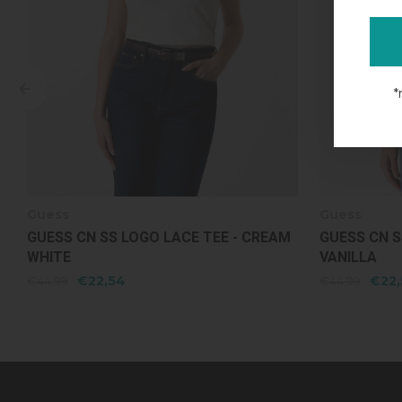
*
Guess
Guess
GUESS CN SS LOGO LACE TEE - COSMIC
GUESS SS C
VANILLA
OYSTER
€22,54
€22,
€44,99
€44,99