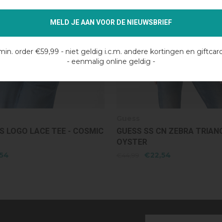
MELD JE AAN VOOR DE NIEUWSBRIEF
min. order €59,99 - niet geldig i.c.m. andere kortingen en giftcar
- eenmalig online geldig -
Guess
N ZEBRA TRIANGLE - PEARL
GUESS SS CN SCRIPT C - C
JUNGLE PRINT S
54
€27,54
€54,99