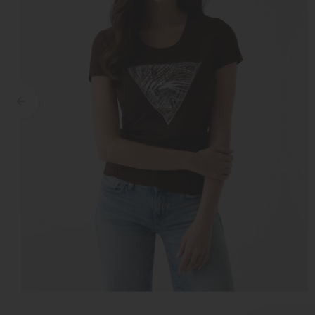
Croyez
Reinders
Fear of God
Steve Madden
Malelions