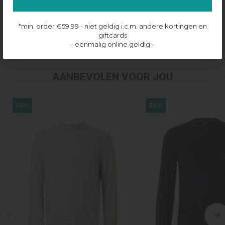
Productinformatie
*min. order €59,99 - niet geldig i.c.m. andere kortingen en
giftcards
Verzenden & retourneren
- eenmalig online geldig -
AANBEVOLEN VOOR JOU
30%
30%