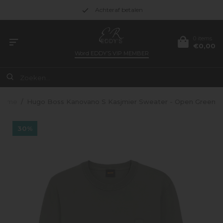
Achteraf betalen
0 items
€0,00
Word
EDDY’S VIP MEMBER
Home
/
Hugo Boss Kanovano S Kasjmier Sweater - Open Green
30%