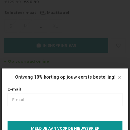
€129,99
€90,99
Maattabel
Selecteer maat
S
M
L
XL
IN SHOPPING BAG
Op voorraad online
Gratis verzending
Ontvang 10% korting op jouw eerste bestelling!
Vanaf €49.95
E-mail
Dezelfde dag verzonden
Betaal achteraf
Eenvoudig via Klarna
Over dit product
MELD JE AAN VOOR DE NIEUWSBRIEF