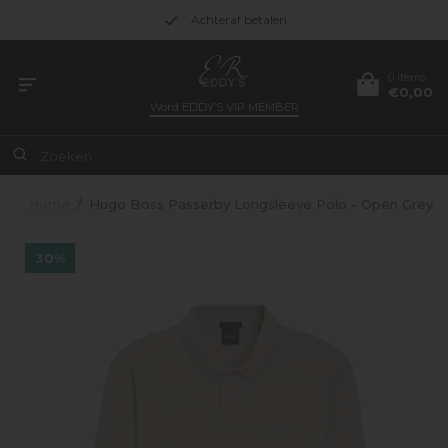
Achteraf betalen
0 items
€0,00
Word
EDDY’S VIP MEMBER
Home
/
Hugo Boss Passerby Longsleeve Polo - Open Grey
30%