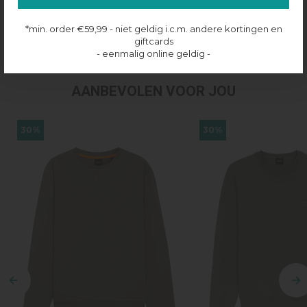
Productinformatie
*min. order €59,99 - niet geldig i.c.m. andere kortingen en
Verzenden & retourneren
giftcards
- eenmalig online geldig -
AANBEVOLEN VOOR JOU
30%
30%