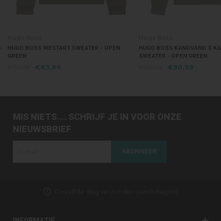
Hugo Boss
Hugo Boss
-
HUGO BOSS WESTART SWEATER - OPEN
HUGO BOSS KANOVANO S K
GREEN
SWEATER - OPEN GREEN
€119,99
€83,99
€129,99
€90,99
MIS NIETS.... SCHRIJF JE IN VOOR ONZE
NIEUWSBRIEF
ABONNEER
Dezelfde dag verzonden (werkdagen)
INFORMATIE