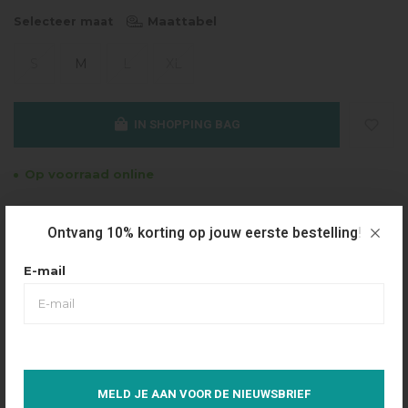
Maattabel
Selecteer maat
S
M
L
XL
IN SHOPPING BAG
Op voorraad online
Gratis verzending
Ontvang 10% korting op jouw eerste bestelling!
Vanaf €49.95
Dezelfde dag verzonden
E-mail
Betaal achteraf
Eenvoudig via Klarna
Over dit product
MELD JE AAN VOOR DE NIEUWSBRIEF