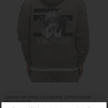
JorCustom
JORCUSTOM ANGEL2.0 SUNFADE ZIPPED HOODIE -
VINTAGEGREEN