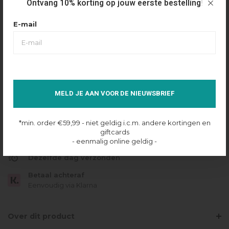
Ontvang 10% korting op jouw eerste bestelling!
€119,99
€59,99
Maattabel
Selecteer maat
E-mail
XS
S
M
L
XL
XXL
IN SHOPPING BAG
MELD JE AAN VOOR DE NIEUWSBRIEF
Op voorraad online
*min. order €59,99 - niet geldig i.c.m. andere kortingen en
Gratis verzending
giftcards
- eenmalig online geldig -
Vanaf €49.95
Dezelfde dag verzonden
Betaal achteraf
Eenvoudig via Klarna
Over dit product