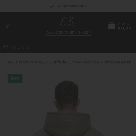
Achteraf betalen
0 items
€0,00
Word
EDDY’S VIP MEMBER
e
/
JorCustom Angel2.0 Sunfade Zipped Hoodie - VintageGreen
50%