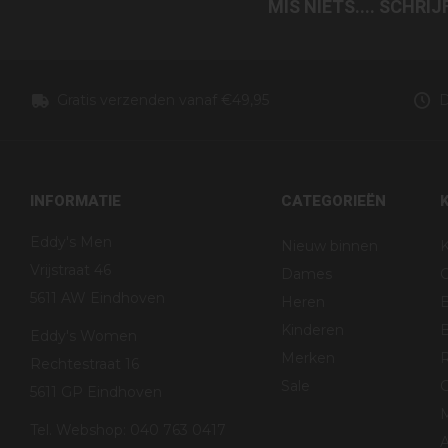
MIS NIETS.... SCHRI
Gratis verzenden vanaf €49,95
D
INFORMATIE
CATEGORIEËN
Eddy's Men
Nieuw binnen
K
Vrijstraat 46
Dames
5611 AW Eindhoven
Heren
Kinderen
B
Eddy's Women
Merken
R
Rechtestraat 16
Sale
G
5611 GP Eindhoven
Tel. Webshop: 040 763 0417