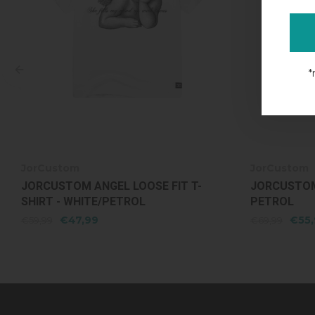
*
JorCustom
JorCusto
JORCUSTOM ANGEL TERRY SHORT -
JORCUSTO
PETROL
SHIRT - 
€55,99
€4
€69,99
€59,99