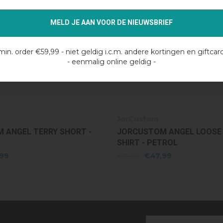
MELD JE AAN VOOR DE NIEUWSBRIEF
min. order €59,99 - niet geldig i.c.m. andere kortingen en giftcar
- eenmalig online geldig -
m
JorCustom
M ANGEL LOOSE FIT T-
JORCUSTOM ARTIST TERR
PETROL
PETROL
7,99
€55,99
€69,99