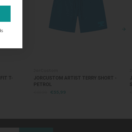
ds
JorCustom
Y SHORT -
JORCUSTOM ARTIST LOOSE FIT T-
SHIRT - PETROL
€47,99
€59,99