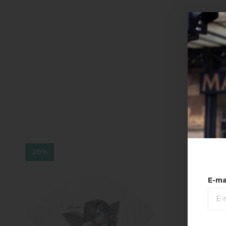
20%
20%
E-ma