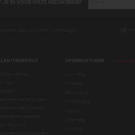
JF JE IN VOOR ONZE NIEUWSBRIEF
ezelfde dag verzonden (werkdagen)
14
KLANTENSERVICE
OPENINGSTIJDEN
Geopend v
lantenservice
Maandag
Contact
Dinsdag
Betalen
Woensdag
estellen en bezorgen
Donderdag
uilen en retourneren
Vrijdag
arantie en reparatie
Zaterdag
Mijn Account
Zondag
Algemene voorwaarden