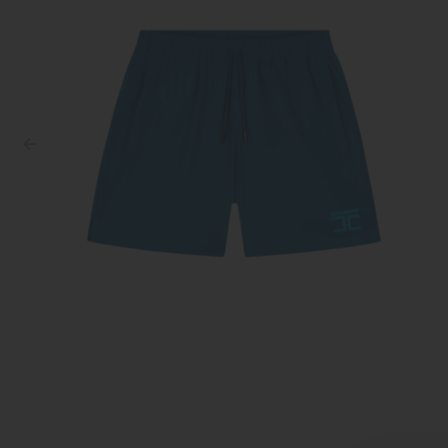
Croyez
Reinders
Fear of God
Steve Madden
Malelions