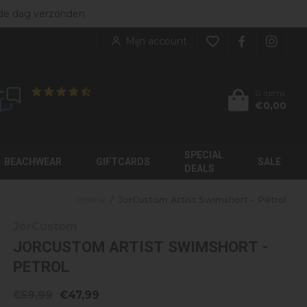
ers
de dag verzonden
NIEUW BINNEN
rgoed
bekijk alles
Mijn account
kleding
enen
KINDEREN
soires
0 items
€0,00
Klanten geven ons een
8.9
/10
JorCustom
My Brand
Label Garment
Moose Knuckles
SPECIAL
Malelions
Palm Angels
BEACHWEAR
GIFTCARDS
SALE
DEALS
Home
/
JorCustom Artist Swimshort - Petrol
JorCustom
JORCUSTOM ARTIST SWIMSHORT -
PETROL
€59,99
€47,99