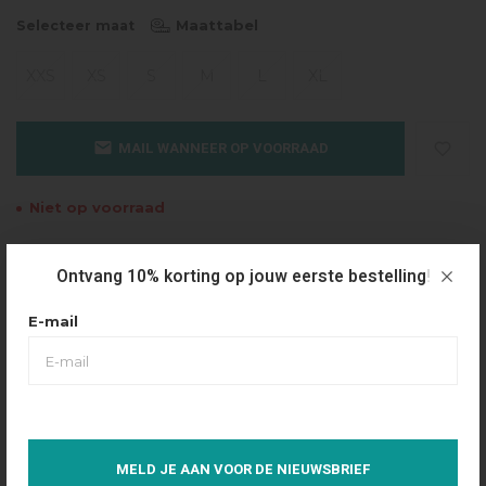
Maattabel
Selecteer maat
XXS
XS
S
M
L
XL
MAIL WANNEER OP VOORRAAD
Niet op voorraad
Gratis verzending
Ontvang 10% korting op jouw eerste bestelling!
Vanaf €49.95
Dezelfde dag verzonden
E-mail
Betaal achteraf
Eenvoudig via Klarna
Over dit product
MELD JE AAN VOOR DE NIEUWSBRIEF