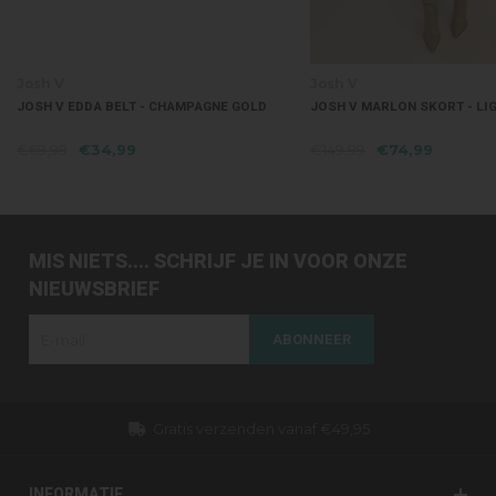
Josh V
Josh V
JOSH V EDDA BELT - CHAMPAGNE GOLD
JOSH V MARLON SKORT - L
€69,99
€34,99
€149,99
€74,99
MIS NIETS.... SCHRIJF JE IN VOOR ONZE
NIEUWSBRIEF
ABONNEER
Gratis verzenden vanaf €49,95
INFORMATIE