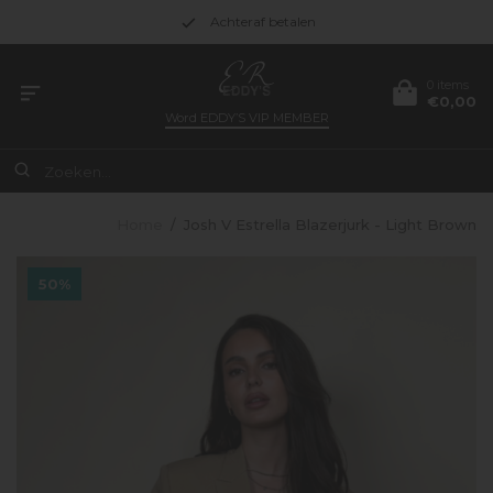
Achteraf betalen
0 items
€0,00
Word
EDDY’S VIP MEMBER
Home
/
Josh V Estrella Blazerjurk - Light Brown
50%