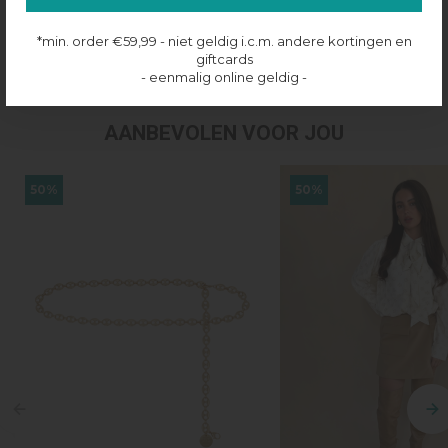
Productinformatie
*min. order €59,99 - niet geldig i.c.m. andere kortingen en
Verzenden & retourneren
giftcards
- eenmalig online geldig -
AANBEVOLEN VOOR JOU
50%
50%