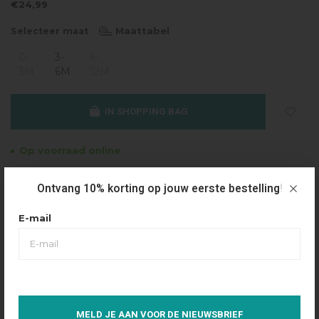
€24,99
Maattabel
Selecteer maat
0-
3-
6-
3M
6M
12M
IN SHOPPING BAG
Op voorraad online
Gratis verzending
Ontvang 10% korting op jouw eerste bestelling!
Vanaf €49.95
E-mail
Dezelfde dag verzonden
Betaal achteraf
Eenvoudig via Klarna
Over dit product
MELD JE AAN VOOR DE NIEUWSBRIEF