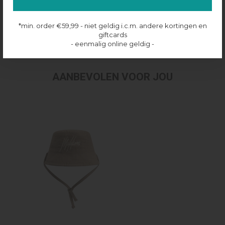
Productinformatie
*min. order €59,99 - niet geldig i.c.m. andere kortingen en
giftcards
Verzenden & retourneren
- eenmalig online geldig -
AANBEVOLEN VOOR JOU