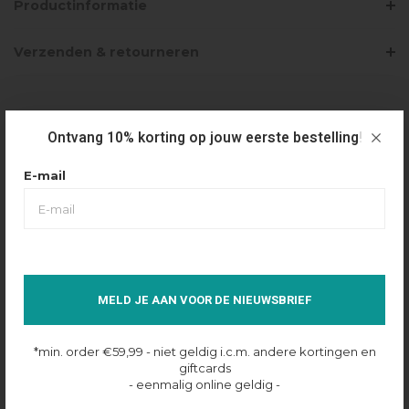
Productinformatie
Verzenden & retourneren
PRODUCTBUNDELS
Ontvang 10% korting op jouw eerste bestelling!
MALELIONS BABY SIGNATURE ROMPER -
E-mail
BLACK
€34,99
Selecteer maat
0-3M
MELD JE AAN VOOR DE NIEUWSBRIEF
Op voorraad online
*min. order €59,99 - niet geldig i.c.m. andere kortingen en
giftcards
- eenmalig online geldig -
MALELIONS BABY SIGNATURE
TRACKPANTS - BLACK