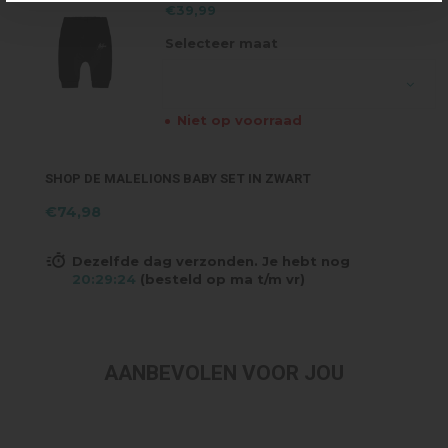
€39,99
Selecteer maat
Niet op voorraad
SHOP DE MALELIONS BABY SET IN ZWART
€74,98
Dezelfde dag verzonden. Je hebt nog
20:29:23
(besteld op ma t/m vr)
AANBEVOLEN VOOR JOU