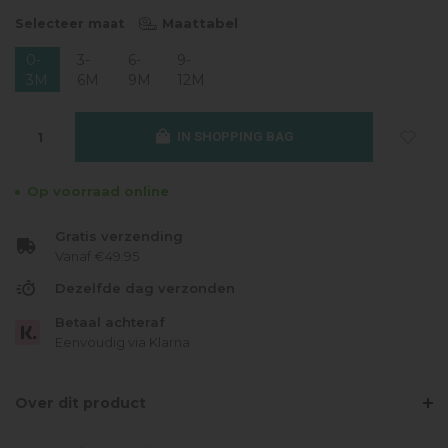
Maattabel
Selecteer maat
0-
3-
6-
9-
3M
6M
9M
12M
IN SHOPPING BAG
Op voorraad online
Gratis verzending
Vanaf €49.95
Dezelfde dag verzonden
Betaal achteraf
Eenvoudig via Klarna
Over dit product