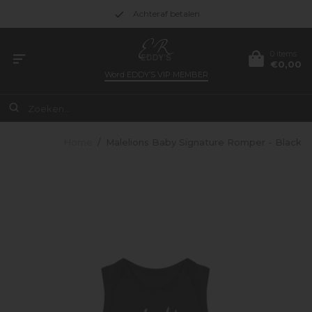
Achteraf betalen
0 items
€0,00
Word
EDDY’S VIP MEMBER
Home
/
Malelions Baby Signature Romper - Black