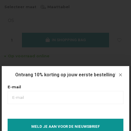
Maattabel
Selecteer maat
OS
IN SHOPPING BAG
Op voorraad online
Gratis verzending
Ontvang 10% korting op jouw eerste bestelling!
Vanaf €49.95
Dezelfde dag verzonden
E-mail
Betaal achteraf
Eenvoudig via Klarna
Over dit product
MELD JE AAN VOOR DE NIEUWSBRIEF