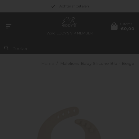
Achteraf betalen
0 items
€0,00
Word
EDDY’S VIP MEMBER
Home
/
Malelions Baby Silicone Bib - Beige