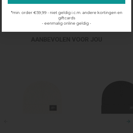
Productinformatie
*min. order €59,99 - niet geldig i.c.m. andere kortingen en
Verzenden & retourneren
giftcards
- eenmalig online geldig -
AANBEVOLEN VOOR JOU