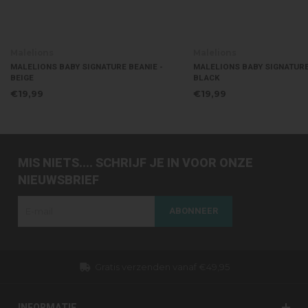
Malelions
Malelions
MALELIONS BABY SIGNATURE BEANIE -
MALELIONS BABY SIGNATURE
BEIGE
BLACK
€19,99
€19,99
MIS NIETS.... SCHRIJF JE IN VOOR ONZE
NIEUWSBRIEF
ABONNEER
Gratis verzenden vanaf €49,95
INFORMATIE