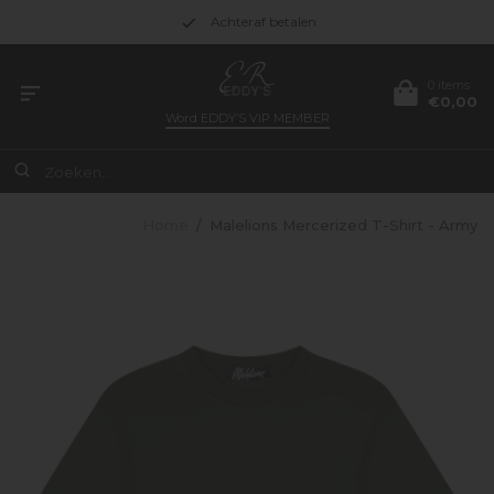
Achteraf betalen
0 items
€0,00
Word
EDDY’S VIP MEMBER
Home
/
Malelions Mercerized T-Shirt - Army