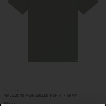
Malelions
MALELIONS MERCERIZED T-SHIRT - ARMY
€99,99