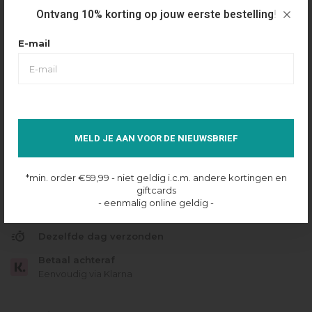
Ontvang 10% korting op jouw eerste bestelling!
Maattabel
Selecteer maat
E-mail
XXS
XS
S
M
L
XL
XXL
4XL
6XL
IN SHOPPING BAG
MELD JE AAN VOOR DE NIEUWSBRIEF
Op voorraad online
*min. order €59,99 - niet geldig i.c.m. andere kortingen en
giftcards
Gratis verzending
- eenmalig online geldig -
Vanaf €49.95
Dezelfde dag verzonden
Betaal achteraf
Eenvoudig via Klarna