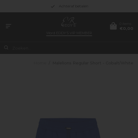
Achteraf betalen
0 items
€0,00
Word
EDDY’S VIP MEMBER
Home
/
Malelions Regular Short - Cobalt/White