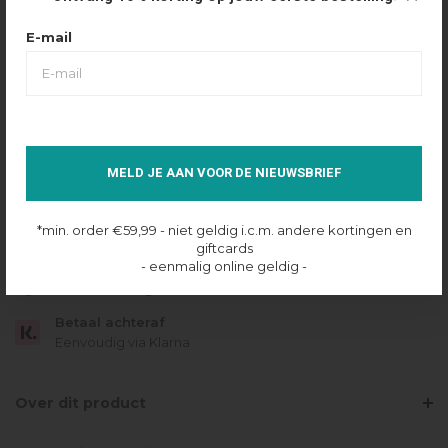
Maattabel
Selecteer maat
E-mail
XS
S
M
L
XL
XXL
MAIL WANNEER OP VOORRAAD
MELD JE AAN VOOR DE NIEUWSBRIEF
Niet op voorraad
*min. order €59,99 - niet geldig i.c.m. andere kortingen en
Gratis verzending
giftcards
Vanaf €49.95
- eenmalig online geldig -
Dezelfde dag verzonden
Betaal achteraf
Eenvoudig via Klarna
Over dit product