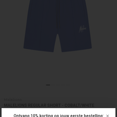
Malelions
MALELIONS REGULAR SHORT - COBALT/WHITE
€64,99
Ontvang 10% korting op jouw eerste bestelling!