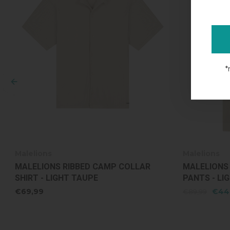
*
Malelions
Malelions
MALELIONS RIBBED CAMP COLLAR
MALELIONS
SHIRT - LIGHT TAUPE
PANTS - LI
€69,99
€44
€89,99