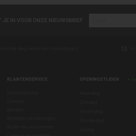
JF JE IN VOOR ONZE NIEUWSBRIEF
ezelfde dag verzonden (werkdagen)
14
KLANTENSERVICE
OPENINGSTIJDEN
Ge
Klantenservice
Maandag
Contact
Dinsdag
Betalen
Woensdag
Bestellen en bezorgen
Donderdag
Ruilen en retourneren
Vrijdag
Garantie en reparatie