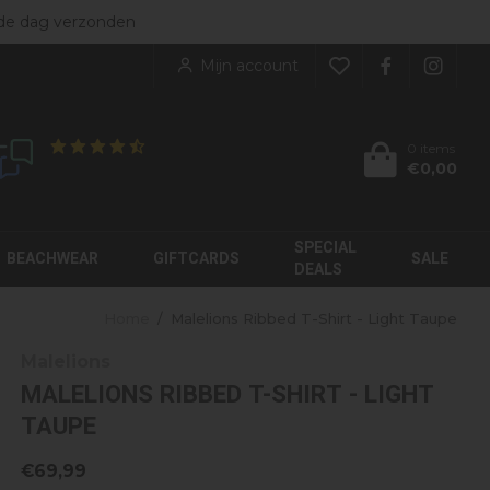
ers
de dag verzonden
NIEUW BINNEN
rgoed
bekijk alles
Mijn account
kleding
enen
KINDEREN
soires
0 items
€0,00
Klanten geven ons een
8.9
/10
JorCustom
My Brand
Label Garment
Moose Knuckles
SPECIAL
Malelions
Palm Angels
BEACHWEAR
GIFTCARDS
SALE
DEALS
Home
/
Malelions Ribbed T-Shirt - Light Taupe
Malelions
MALELIONS RIBBED T-SHIRT - LIGHT
TAUPE
€69,99