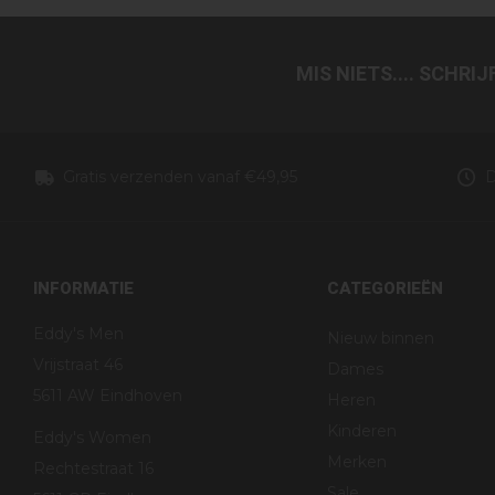
MIS NIETS.... SCHRI
Gratis verzenden vanaf €49,95
D
INFORMATIE
CATEGORIEËN
Eddy's Men
Nieuw binnen
Vrijstraat 46
Dames
5611 AW Eindhoven
Heren
Kinderen
Eddy's Women
Merken
Rechtestraat 16
Sale