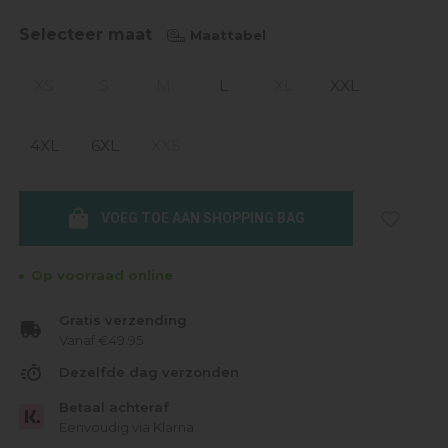
Selecteer maat
Maattabel
XS
S
M
L
XL
XXL
4XL
6XL
XXS
VOEG TOE AAN SHOPPING BAG
Op voorraad online
Gratis verzending
Vanaf €49.95
Dezelfde dag verzonden
Betaal achteraf
Eenvoudig via Klarna