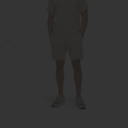
Croyez
Reinders
Fear of God
Steve Madden
Malelions