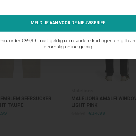
MELD JE AAN VOOR DE NIEUWSBRIEF
min. order €59,99 - niet geldig i.c.m. andere kortingen en giftcar
- eenmalig online geldig -
Malelions
 EMBLEM SEERSUCKER
MALELIONS AMALFI WINDOW
GHT TAUPE
LIGHT PINK
,99
€34,99
€69,99