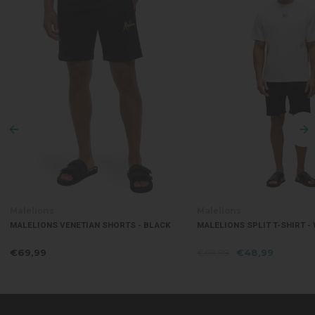
Malelions
Ma
IAN SHORTS - BLACK
MALELIONS SPLIT T-SHIRT - WHITE
MAL
€69,99
€48,99
€6