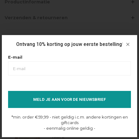
Productinformatie
Verzenden & retourneren
PRODUCTBUNDELS
Ontvang 10% korting op jouw eerste bestelling!
E-mail
MALELIONS VENETIAN T-SHIRT - LIGHT
TAUPE
€64,99
Selecteer maat
S
MELD JE AAN VOOR DE NIEUWSBRIEF
Op voorraad online
*min. order €59,99 - niet geldig i.c.m. andere kortingen en
giftcards
- eenmalig online geldig -
MALELIONS VENETIAN SHORTS - LIGHT
TAUPE