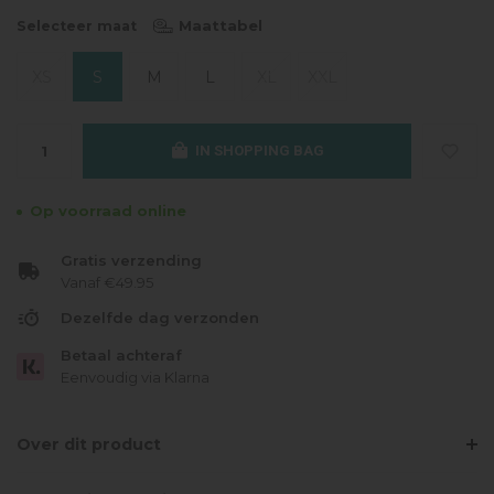
Maattabel
Selecteer maat
XS
S
M
L
XL
XXL
IN SHOPPING BAG
Op voorraad online
Gratis verzending
Vanaf €49.95
Dezelfde dag verzonden
Betaal achteraf
Eenvoudig via Klarna
Over dit product