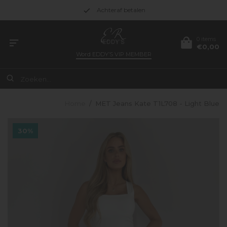
Achteraf betalen
0 items
€0,00
Word
EDDY’S VIP MEMBER
Home
/
MET Jeans Kate T1L708 - Light Blue
30%