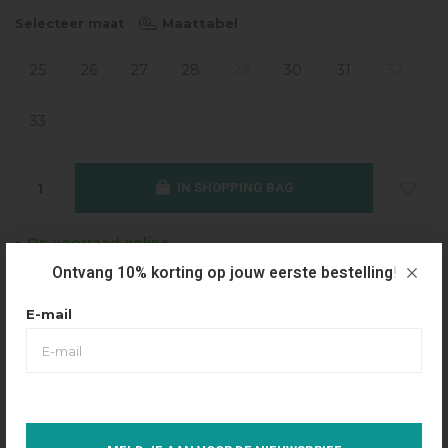
Maattabel
Selecteer maat
25
26
27
28
29
30
31
32
33
IN SHOPPING BAG
Op voorraad online
Ontvang 10% korting op jouw eerste bestelling!
Gratis verzending
Vanaf €49.95
E-mail
Dezelfde dag verzonden
Betaal achteraf
Eenvoudig via Klarna