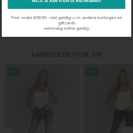
MELD JE AAN VOOR DE NIEUWSBRIEF
Over dit product
Productinformatie
*min. order €59,99 - niet geldig i.c.m. andere kortingen en
giftcards
- eenmalig online geldig -
Verzenden & retourneren
AANBEVOLEN VOOR JOU
30%
30%