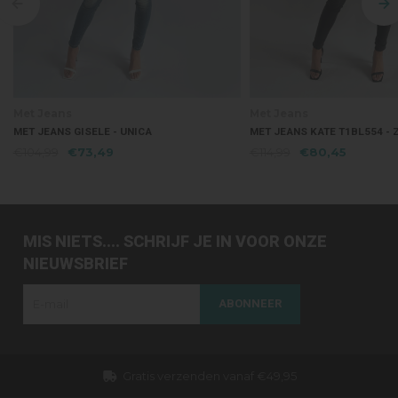
Met Jeans
Met Jeans
MET JEANS KATE T1BL554 - ZWART
MET JEANS RA
€114,99
€80,45
€119,99
€83
MIS NIETS.... SCHRIJF JE IN VOOR ONZE
NIEUWSBRIEF
ABONNEER
Dezelfde dag verzonden (werkdagen)