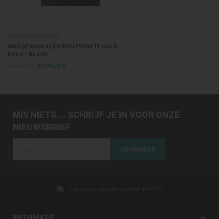
Moose Knuckles
MOOSE KNUCKLES MEN EVERETT GOLD
POLO - BLACK
€149,99
€104,99
MIS NIETS.... SCHRIJF JE IN VOOR ONZE
NIEUWSBRIEF
ABONNEER
Gratis verzenden vanaf €49,95
INFORMATIE