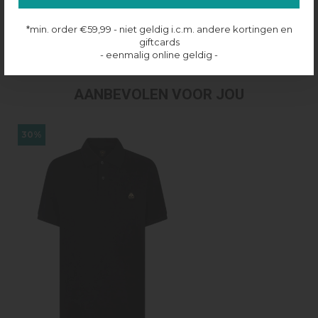
Productinformatie
*min. order €59,99 - niet geldig i.c.m. andere kortingen en
Verzenden & retourneren
giftcards
- eenmalig online geldig -
AANBEVOLEN VOOR JOU
30%