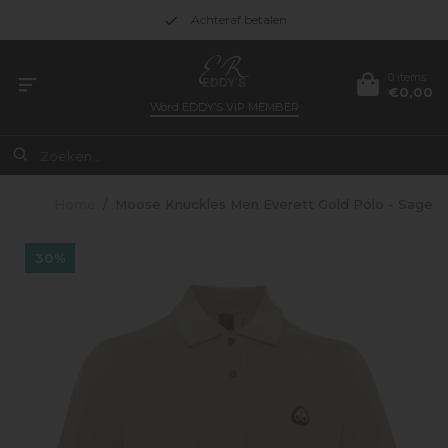
Achteraf betalen
0 items
€0,00
Word
EDDY’S VIP MEMBER
Home
/
Moose Knuckles Men Everett Gold Polo - Sage
30%