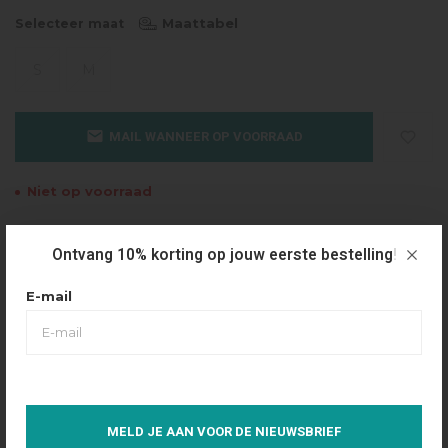
Maattabel
Selecteer maat
S
M
MAIL WANNEER OP VOORRAAD
Niet op voorraad
Gratis verzending
Ontvang 10% korting op jouw eerste bestelling!
Vanaf €49.95
Dezelfde dag verzonden
E-mail
Betaal achteraf
Eenvoudig via Klarna
Over dit product
MELD JE AAN VOOR DE NIEUWSBRIEF