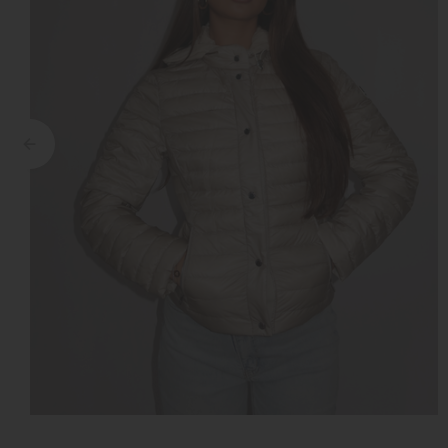
Croyez
Reinders
Fear of God
Steve Madden
Malelions