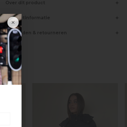
Over dit product
Productinformatie
Verzenden & retourneren