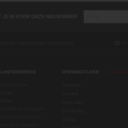
JF JE IN VOOR ONZE NIEUWSBRIEF
ezelfde dag verzonden (werkdagen)
14
KLANTENSERVICE
OPENINGSTIJDEN
Geopend v
lantenservice
Maandag
Contact
Dinsdag
Betalen
Woensdag
estellen en bezorgen
Donderdag
uilen en retourneren
Vrijdag
arantie en reparatie