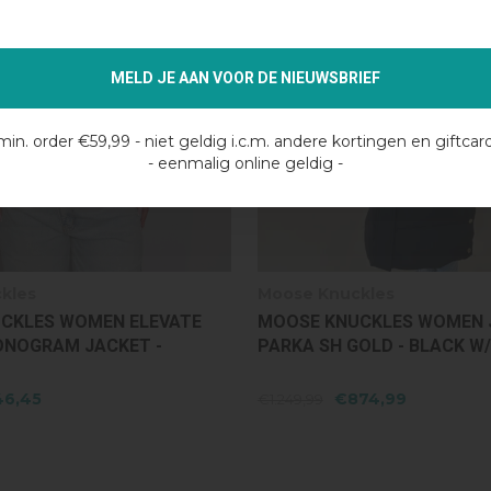
MELD JE AAN VOOR DE NIEUWSBRIEF
min. order €59,99 - niet geldig i.c.m. andere kortingen en giftcar
- eenmalig online geldig -
kles
Moose Knuckles
CKLES WOMEN JOCADA
MOOSE KNUCKLES WOMEN
OLD - BLACK W/BLACK SH
WATERSHED 3 GOLD PARKA 
W/BLACK SH
74,99
€1.449,99