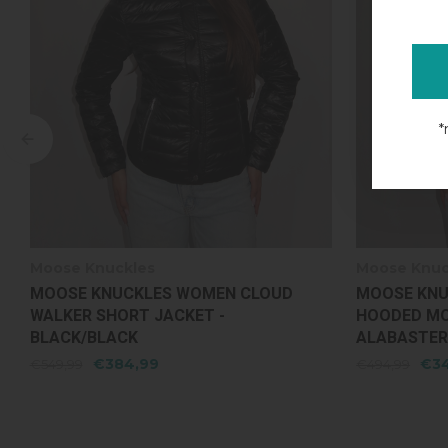
*
Moose Knuckles
Moose Knuc
MOOSE KNUCKLES WOMEN ELEVATE
MOOSE KNU
HOODED MONOGRAM JACKET -
PARKA SH G
ALABASTER
€346,45
€8
€494,99
€1.249,99