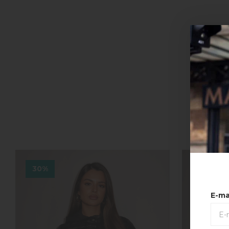
30%
30%
E-ma