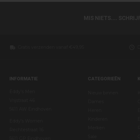
MIS NIETS.... SCHRI
Gratis verzenden vanaf €49,95
D
INFORMATIE
CATEGORIEËN
Eddy's Men
Nieuw binnen
K
Vrijstraat 46
Dames
5611 AW Eindhoven
Heren
Kinderen
B
Eddy's Women
Merken
R
Rechtestraat 16
Sale
G
5611 GP Eindhoven