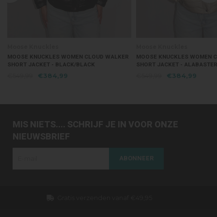
Moose Knuckles
Moose Knuckles
MOOSE KNUCKLES WOMEN CLOUD WALKER
MOOSE KNUCKLES WOMEN J
SHORT JACKET - ALABASTER
SH GOLD - BLACK W/BLACK 
€549,99
€384,99
€1.249,99
€874,99
MIS NIETS.... SCHRIJF JE IN VOOR ONZE
NIEUWSBRIEF
ABONNEER
Dezelfde dag verzonden (werkdagen)