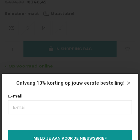
€494,99
€346,45
Maattabel
Selecteer maat
XS
S
M
L
IN SHOPPING BAG
Op voorraad online
Gratis verzending
Ontvang 10% korting op jouw eerste bestelling!
Vanaf €49.95
E-mail
Dezelfde dag verzonden
Betaal achteraf
Eenvoudig via Klarna
Over dit product
MELD JE AAN VOOR DE NIEUWSBRIEF