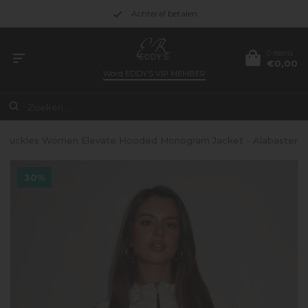
Achteraf betalen
0 items
€0,00
Word
EDDY’S VIP MEMBER
Knuckles Women Elevate Hooded Monogram Jacket - Alabaster
30%