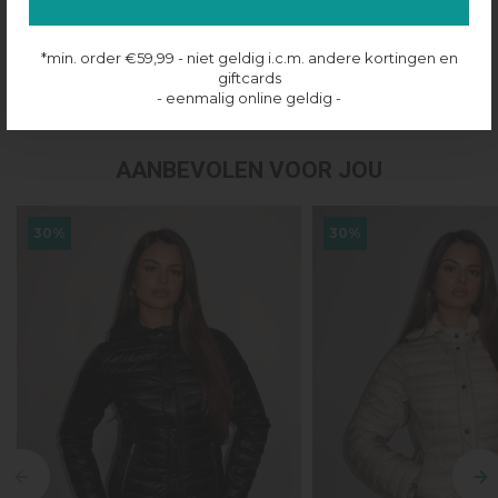
Productinformatie
*min. order €59,99 - niet geldig i.c.m. andere kortingen en
giftcards
Verzenden & retourneren
- eenmalig online geldig -
AANBEVOLEN VOOR JOU
30%
30%