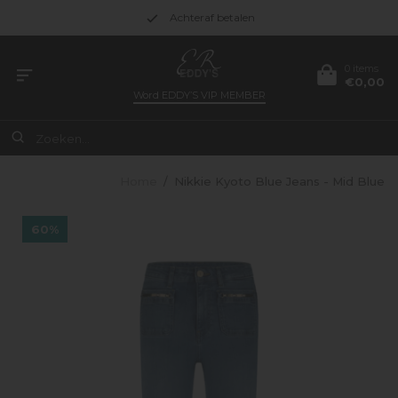
Achteraf betalen
0 items
€0,00
Word
EDDY’S VIP MEMBER
Home
/
Nikkie Kyoto Blue Jeans - Mid Blue
60%