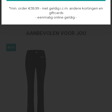
Productinformatie
*min. order €59,99 - niet geldig i.c.m. andere kortingen en
giftcards
Verzenden & retourneren
- eenmalig online geldig -
AANBEVOLEN VOOR JOU
60%