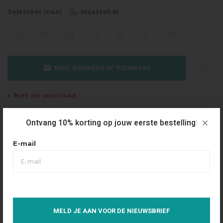
Maattabel
Selecteer maat
26
27
28
29
30
31
32
MAIL WANNEER OP VOORRAAD
Niet op voorraad
Gratis verzending
Ontvang 10% korting op jouw eerste bestelling!
Vanaf €49.95
E-mail
Dezelfde dag verzonden
Betaal achteraf
Eenvoudig via Klarna
Over dit product
MELD JE AAN VOOR DE NIEUWSBRIEF