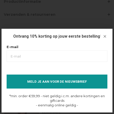
Productinformatie
Verzenden & retourneren
PRODUCTBUNDELS
Ontvang 10% korting op jouw eerste bestelling!
E-mail
NIKKIE PRAGUES LEOPARD SKIRT -
LEMONADE
€119,00
€47,63
Selecteer maat
34
MELD JE AAN VOOR DE NIEUWSBRIEF
Op voorraad online
*min. order €59,99 - niet geldig i.c.m. andere kortingen en
giftcards
- eenmalig online geldig -
NIKKIE PRAGUES LEOPARD BLOUSE -
LEMONADE