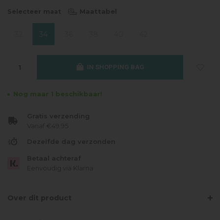
Maattabel
Selecteer maat
32
34
36
38
40
42
IN SHOPPING BAG
Nog maar 1 beschikbaar!
Gratis verzending
Vanaf €49.95
Dezelfde dag verzonden
Betaal achteraf
Eenvoudig via Klarna
Over dit product