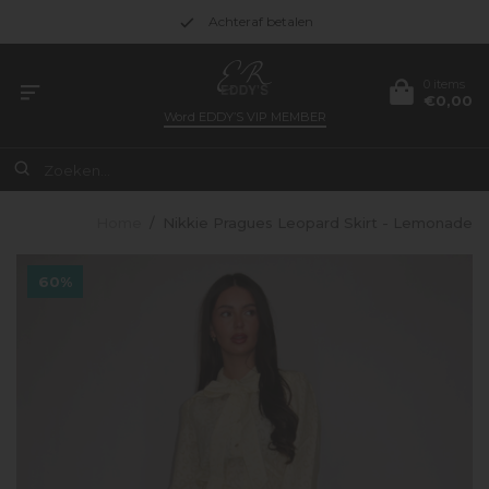
Achteraf betalen
0 items
€0,00
Word
EDDY’S VIP MEMBER
Home
/
Nikkie Pragues Leopard Skirt - Lemonade
60%