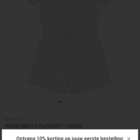
Nikkie
NIKKIE RIALTO PLAYSUIT - CREAM
€179,00
Ontvang 10% korting op jouw eerste bestelling!