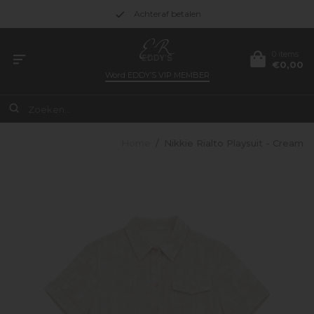
Achteraf betalen
0 items
€0,00
Word
EDDY’S VIP MEMBER
Home
/
Nikkie Rialto Playsuit - Cream