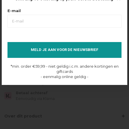
Maattabel
Selecteer maat
E-mail
32
34
36
38
40
42
IN SHOPPING BAG
MELD JE AAN VOOR DE NIEUWSBRIEF
Op voorraad online
*min. order €59,99 - niet geldig i.c.m. andere kortingen en
Gratis verzending
giftcards
Vanaf €49.95
- eenmalig online geldig -
Dezelfde dag verzonden
Betaal achteraf
Eenvoudig via Klarna
Over dit product