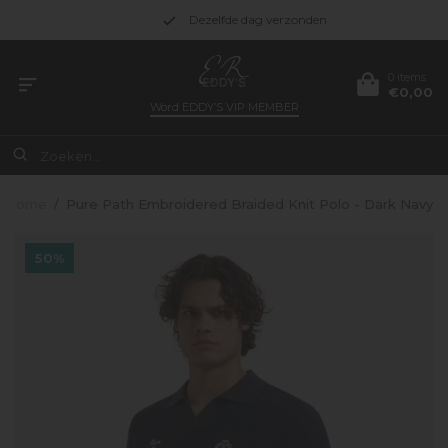
Dezelfde dag verzonden
0 items
€0,00
Word
EDDY’S VIP MEMBER
Home
/
Pure Path Embroidered Braided Knit Polo - Dark Navy
50%