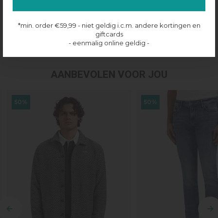
Productinformatie
*min. order €59,99 - niet geldig i.c.m. andere kortingen en
giftcards
Verzenden & retourneren
- eenmalig online geldig -
AANBEVOLEN VOOR JOU
50%
50%