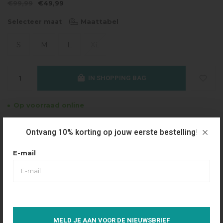
€99,99
€49,99
Maattabel
Selecteer maat
S
M
L
XL
IN SHOPPING BAG
Op voorraad online
Gratis verzending
Ontvang 10% korting op jouw eerste bestelling!
Vanaf €49.95
E-mail
Dezelfde dag verzonden
Betaal achteraf
Eenvoudig via Klarna
Over dit product
MELD JE AAN VOOR DE NIEUWSBRIEF