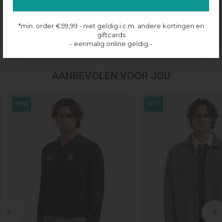
Productinformatie
*min. order €59,99 - niet geldig i.c.m. andere kortingen en
giftcards
Verzenden & retourneren
- eenmalig online geldig -
AANBEVOLEN VOOR JOU
50%
50%