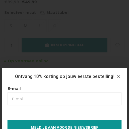
€99,99
€49,99
Maattabel
Selecteer maat
S
M
L
XL
IN SHOPPING BAG
Op voorraad online
Gratis verzending
Ontvang 10% korting op jouw eerste bestelling!
Vanaf €49.95
E-mail
Dezelfde dag verzonden
Betaal achteraf
Eenvoudig via Klarna
Over dit product
MELD JE AAN VOOR DE NIEUWSBRIEF