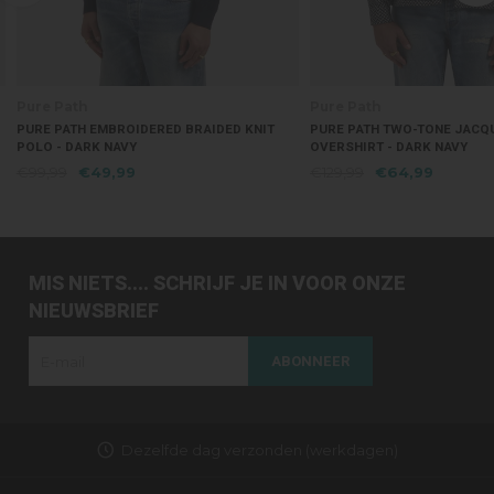
Pure Path
Pure Path
PURE PATH EMBROIDERED BRAIDED KNIT
PURE PATH TWO-TONE JACQ
POLO - DARK NAVY
OVERSHIRT - DARK NAVY
€99,99
€49,99
€129,99
€64,99
MIS NIETS.... SCHRIJF JE IN VOOR ONZE
NIEUWSBRIEF
ABONNEER
Dezelfde dag verzonden (werkdagen)