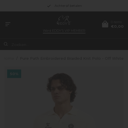
Achteraf betalen
0 items
€0,00
Word
EDDY’S VIP MEMBER
Home
/
Pure Path Embroidered Braided Knit Polo - Off White
50%