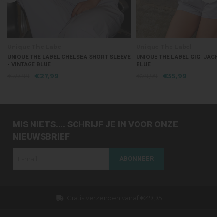
el
Unique The Label
Un
L CHELSEA SHORT SLEEVE
UNIQUE THE LABEL GIGI JACKET - VINTAGE
UNI
BLUE
BL
9
€79,99
€55,99
€7
MIS NIETS.... SCHRIJF JE IN VOOR ONZE
NIEUWSBRIEF
ABONNEER
49,95
Dezelfde dag verzonden (werkdagen