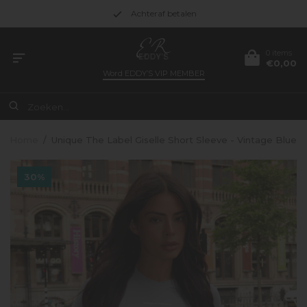
Achteraf betalen
0 items
€0,00
Word
EDDY’S VIP MEMBER
Home
/
Unique The Label Giselle Short Sleeve - Vintage Blue
30%