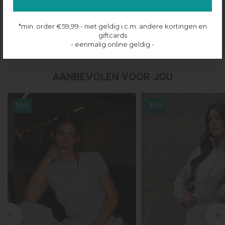
Productinformatie
*min. order €59,99 - niet geldig i.c.m. andere kortingen en
giftcards
Verzenden & retourneren
- eenmalig online geldig -
AANBEVOLEN VOOR JOU
30%