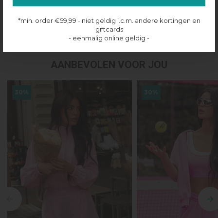
Productinformatie
*min. order €59,99 - niet geldig i.c.m. andere kortingen en
Verzenden & retourneren
giftcards
- eenmalig online geldig -
AANBEVOLEN VOOR JOU
30%
30%