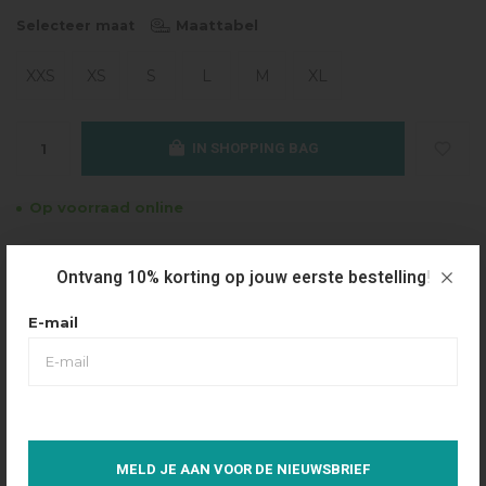
Maattabel
Selecteer maat
XXS
XS
S
L
M
XL
IN SHOPPING BAG
Op voorraad online
Gratis verzending
Ontvang 10% korting op jouw eerste bestelling!
Vanaf €49.95
Dezelfde dag verzonden
E-mail
Betaal achteraf
Eenvoudig via Klarna
Over dit product
MELD JE AAN VOOR DE NIEUWSBRIEF