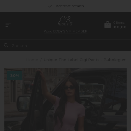
Achteraf betalen
0 items
€0,00
Word
EDDY’S VIP MEMBER
Home
/
Unique The Label Gigi Pants - Bubblegum
30%